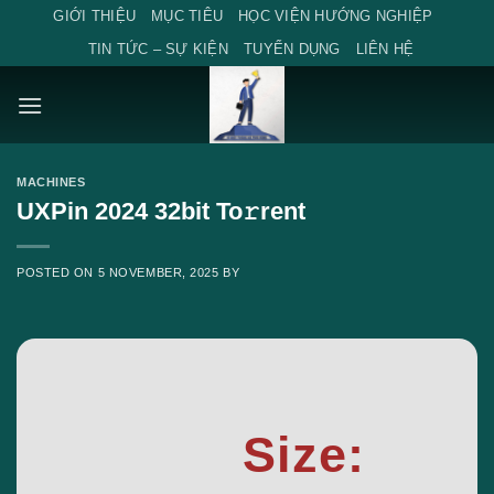
Skip
GIỚI THIỆU
MỤC TIÊU
HỌC VIỆN HƯỚNG NGHIỆP
to
TIN TỨC – SỰ KIỆN
TUYỂN DỤNG
LIÊN HỆ
content
MACHINES
UXPin 2024 32bit To𝚛rent
POSTED ON
5 NOVEMBER, 2025
BY
Size: