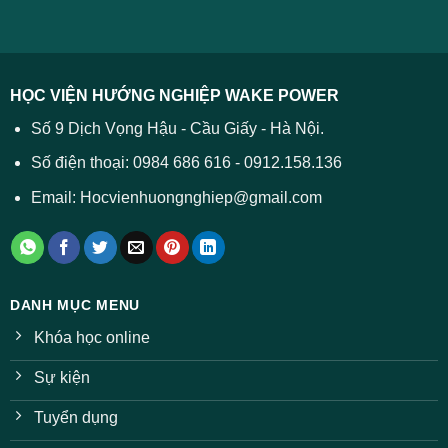
–
lý
năm
Tất
2026
cả
được
các
dự
trường
báo
HỌC VIỆN HƯỚNG NGHIỆP WAKE POWER
giảm
ở
Số 9 Dịch Vọng Hậu - Cầu Giấy - Hà Nội.
nhiều
ngành
Số điện thoại: 0984 686 616 - 0912.158.136
Email: Hocvienhuongnghiep@gmail.com
DANH MỤC MENU
Khóa học online
Sự kiện
Tuyển dụng