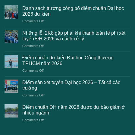
Danh sách trường công bố điểm chuẩn Đại học
2026 dự kiến
on
Comments Off
Danh
sách
Những lỗi 2K8 gặp phải khi thanh toán lệ phí xét
trường
tuyển ĐH 2026 và cách xử lý
công
on
Comments Off
bố
Những
điểm
lỗi
chuẩn
Điểm chuẩn dự kiến Đại học Công thương
2K8
Đại
TPHCM năm 2026
gặp
học
on
Comments Off
phải
2026
Điểm
khi
dự
chuẩn
thanh
Điểm sàn xét tuyển Đại học 2026 – Tất cả các
kiến
dự
toán
trường
kiến
lệ
on
Comments Off
Đại
phí
Điểm
học
xét
sàn
Công
Điểm chuẩn ĐH năm 2026 được dự báo giảm ở
tuyển
xét
thương
nhiều ngành
ĐH
tuyển
TPHCM
2026
on
Comments Off
Đại
năm
và
Điểm
học
2026
cách
chuẩn
2026
xử
ĐH