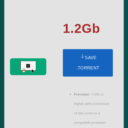
1.2Gb
SAVE
.TORRENT
Processor:
1 GHz or
higher, with a minimum
of two cores on a
compatible processor