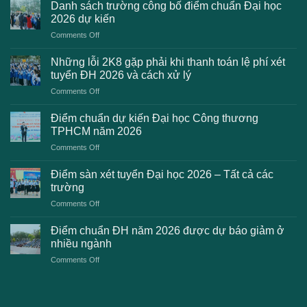
Danh sách trường công bố điểm chuẩn Đại học
2026 dự kiến
on
Comments Off
Danh
sách
Những lỗi 2K8 gặp phải khi thanh toán lệ phí xét
trường
tuyển ĐH 2026 và cách xử lý
công
on
Comments Off
bố
Những
điểm
lỗi
chuẩn
Điểm chuẩn dự kiến Đại học Công thương
2K8
Đại
TPHCM năm 2026
gặp
học
on
Comments Off
phải
2026
Điểm
khi
dự
chuẩn
thanh
Điểm sàn xét tuyển Đại học 2026 – Tất cả các
kiến
dự
toán
trường
kiến
lệ
on
Comments Off
Đại
phí
Điểm
học
xét
sàn
Công
Điểm chuẩn ĐH năm 2026 được dự báo giảm ở
tuyển
xét
thương
nhiều ngành
ĐH
tuyển
TPHCM
2026
on
Comments Off
Đại
năm
và
Điểm
học
2026
cách
chuẩn
2026
xử
ĐH
–
lý
năm