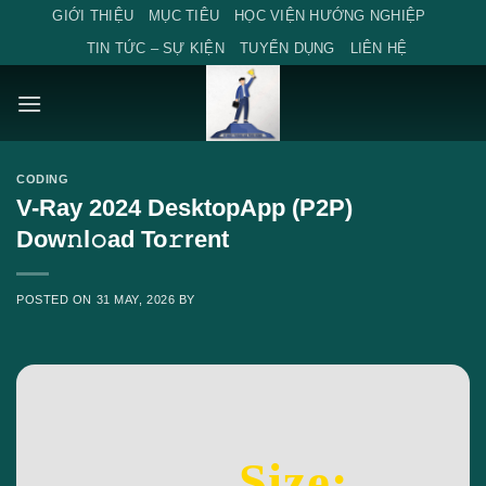
Skip
GIỚI THIỆU
MỤC TIÊU
HỌC VIỆN HƯỚNG NGHIỆP
to
TIN TỨC – SỰ KIỆN
TUYỂN DỤNG
LIÊN HỆ
content
CODING
V-Ray 2024 DesktopApp (P2P)
Dow𝚗l𝚘ad To𝚛rent
POSTED ON
31 MAY, 2026
BY
Size: