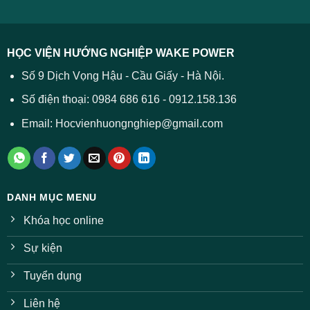
Tất
2026
cả
được
các
dự
trường
báo
HỌC VIỆN HƯỚNG NGHIỆP WAKE POWER
giảm
ở
Số 9 Dịch Vọng Hậu - Cầu Giấy - Hà Nội.
nhiều
ngành
Số điện thoại: 0984 686 616 - 0912.158.136
Email: Hocvienhuongnghiep@gmail.com
DANH MỤC MENU
Khóa học online
Sự kiện
Tuyển dụng
Liên hệ