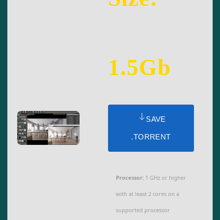
1.5Gb
SAVE
.TORRENT
Processor:
1 GHz or higher
with at least 2 cores on a
supported processor