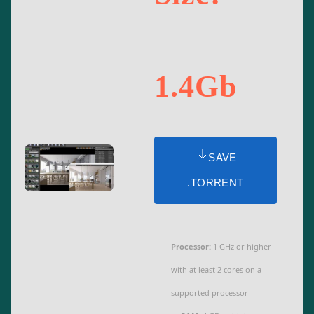
1.4Gb
SAVE
.TORRENT
Processor:
1 GHz or higher
with at least 2 cores on a
supported processor