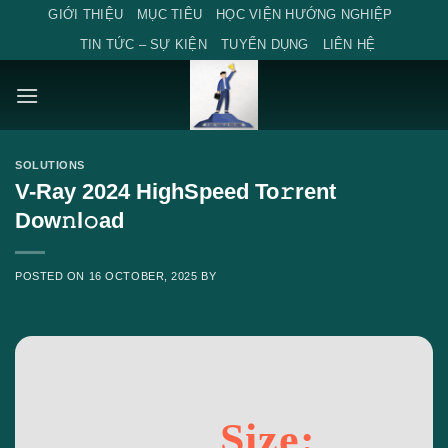
Skip
GIỚI THIỆU
MỤC TIÊU
HỌC VIỆN HƯỚNG NGHIỆP
to
TIN TỨC – SỰ KIỆN
TUYỂN DỤNG
LIÊN HỆ
content
SOLUTIONS
V-Ray 2024 HighSpeed To𝚛rent
Dow𝚗l𝚘ad
POSTED ON
16 OCTOBER, 2025
BY
Size: