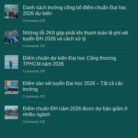
Danh sách trường công bố điểm chuẩn Đại học
2026 dự kiến
on
Comments Off
Danh
sách
Những lỗi 2K8 gặp phải khi thanh toán lệ phí xét
trường
tuyển ĐH 2026 và cách xử lý
công
on
Comments Off
bố
Những
điểm
lỗi
chuẩn
Điểm chuẩn dự kiến Đại học Công thương
2K8
Đại
TPHCM năm 2026
gặp
học
on
Comments Off
phải
2026
Điểm
khi
dự
chuẩn
thanh
Điểm sàn xét tuyển Đại học 2026 – Tất cả các
kiến
dự
toán
trường
kiến
lệ
on
Comments Off
Đại
phí
Điểm
học
xét
sàn
Công
Điểm chuẩn ĐH năm 2026 được dự báo giảm ở
tuyển
xét
thương
nhiều ngành
ĐH
tuyển
TPHCM
2026
on
Comments Off
Đại
năm
và
Điểm
học
2026
cách
chuẩn
2026
xử
ĐH