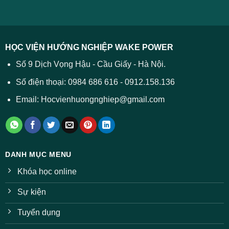
–
lý
năm
Tất
2026
cả
được
các
dự
trường
báo
HỌC VIỆN HƯỚNG NGHIỆP WAKE POWER
giảm
ở
Số 9 Dịch Vọng Hậu - Cầu Giấy - Hà Nội.
nhiều
ngành
Số điện thoại: 0984 686 616 - 0912.158.136
Email: Hocvienhuongnghiep@gmail.com
DANH MỤC MENU
Khóa học online
Sự kiện
Tuyển dụng