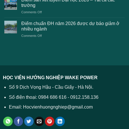
dự
toán
trường
kiến
lệ
on
Comments Off
Đại
phí
Điểm
học
xét
sàn
Công
Điểm chuẩn ĐH năm 2026 được dự báo giảm ở
tuyển
xét
thương
nhiều ngành
ĐH
tuyển
TPHCM
2026
on
Comments Off
Đại
năm
và
Điểm
học
2026
cách
chuẩn
2026
xử
ĐH
–
lý
năm
Tất
2026
cả
được
các
dự
trường
báo
HỌC VIỆN HƯỚNG NGHIỆP WAKE POWER
giảm
ở
Số 9 Dịch Vọng Hậu - Cầu Giấy - Hà Nội.
nhiều
ngành
Số điện thoại: 0984 686 616 - 0912.158.136
Email: Hocvienhuongnghiep@gmail.com