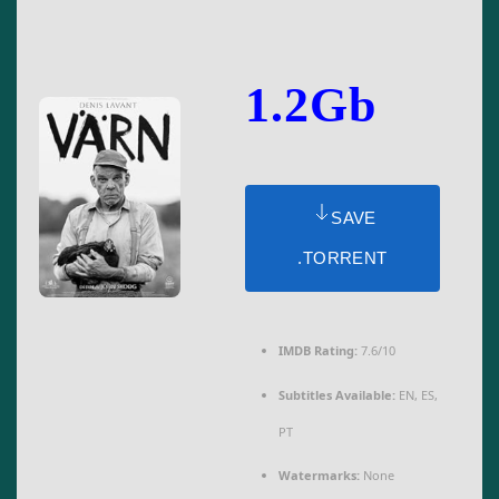
1.2Gb
SAVE
.TORRENT
IMDB Rating:
7.6/10
Subtitles Available:
EN, ES,
PT
Watermarks:
None