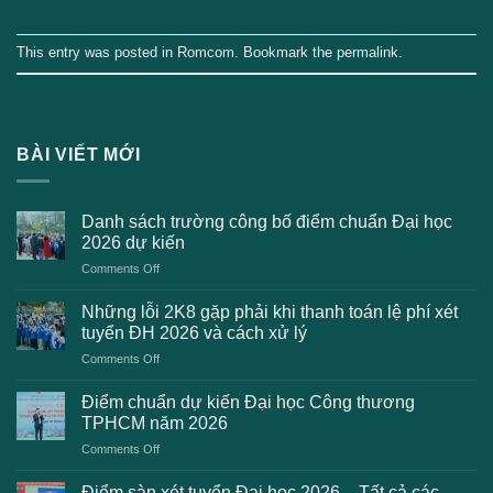
This entry was posted in
Romcom
. Bookmark the
permalink
.
BÀI VIẾT MỚI
Danh sách trường công bố điểm chuẩn Đại học
2026 dự kiến
on
Comments Off
Danh
sách
Những lỗi 2K8 gặp phải khi thanh toán lệ phí xét
trường
tuyển ĐH 2026 và cách xử lý
công
on
Comments Off
bố
Những
điểm
lỗi
chuẩn
Điểm chuẩn dự kiến Đại học Công thương
2K8
Đại
TPHCM năm 2026
gặp
học
on
Comments Off
phải
2026
Điểm
khi
dự
chuẩn
thanh
Điểm sàn xét tuyển Đại học 2026 – Tất cả các
kiến