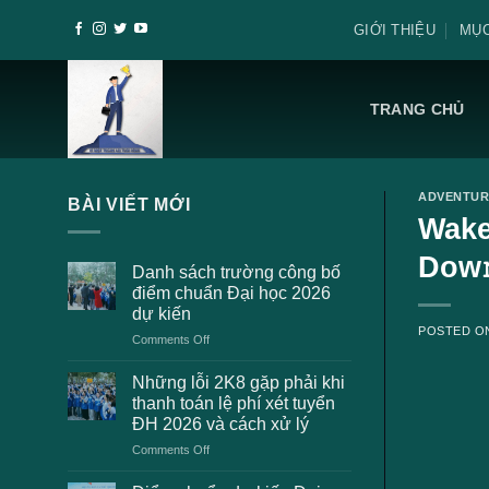
Skip
GIỚI THIỆU
MỤC
to
content
TRANG CHỦ
ADVENTUR
BÀI VIẾT MỚI
Wake
Dow
Danh sách trường công bố
điểm chuẩn Đại học 2026
dự kiến
POSTED 
on
Comments Off
Danh
sách
Những lỗi 2K8 gặp phải khi
trường
thanh toán lệ phí xét tuyển
công
ĐH 2026 và cách xử lý
bố
on
Comments Off
điểm
Những
chuẩn
lỗi
Đại