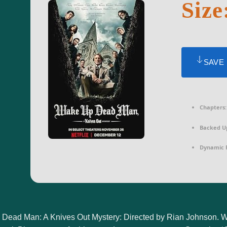
Size
SAVE
Chapters:
Backed U
Dynamic 
Dead Man: A Knives Out Mystery: Directed by Rian Johnson. Wi