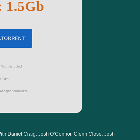
: 1.5Gb
 .TORRENT
Not Included
p:
Yes
Range:
Standard
th Daniel Craig, Josh O’Connor, Glenn Close, Josh