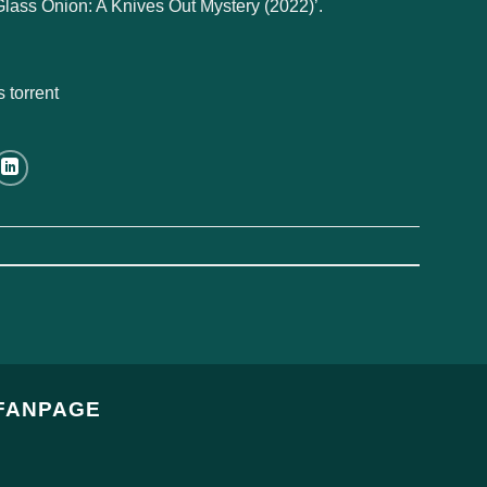
‘Glass Onion: A Knives Out Mystery (2022)’.
 torrent
FANPAGE