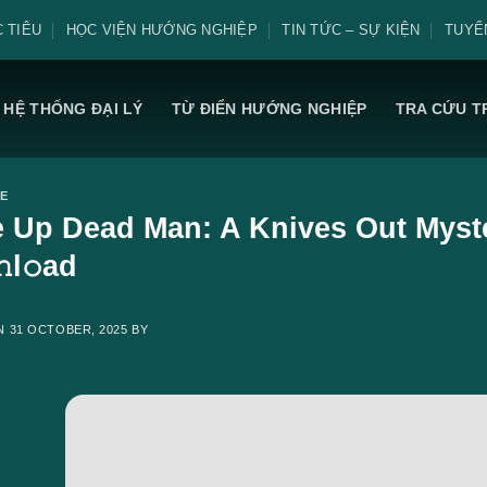
 TIÊU
HỌC VIỆN HƯỚNG NGHIỆP
TIN TỨC – SỰ KIỆN
TUYỂ
HỆ THỐNG ĐẠI LÝ
TỪ ĐIỂN HƯỚNG NGHIỆP
TRA CỨU T
E
 Up Dead Man: A Knives Out Myste
l𝚘ad
ON
31 OCTOBER, 2025
BY