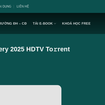
N DỤNG
LIÊN HỆ
RƯỜNG ĐH – CĐ
TẢI E-BOOK
KHOÁ HỌC FREE
ry 2025 HDTV To𝚛rent