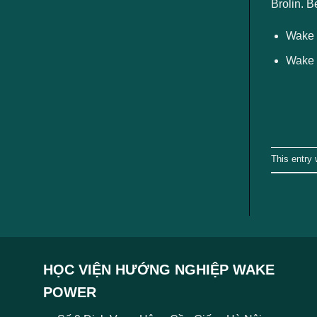
ngành
Brolin. B
Wake 
Wake 
This entry
HỌC VIỆN HƯỚNG NGHIỆP WAKE
POWER