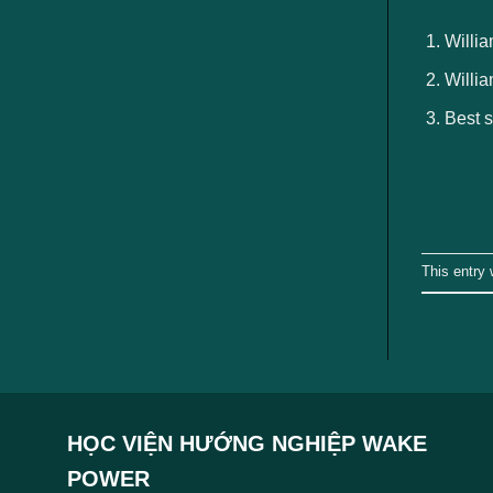
ngành
Willia
Willia
Best s
This entry
HỌC VIỆN HƯỚNG NGHIỆP WAKE
POWER