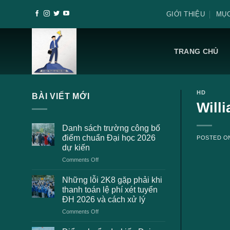
Skip
GIỚI THIỆU
MỤC
to
content
TRANG CHỦ
HD
BÀI VIẾT MỚI
Willi
Danh sách trường công bố
điểm chuẩn Đại học 2026
POSTED 
dự kiến
on
Comments Off
Danh
sách
Những lỗi 2K8 gặp phải khi
trường
thanh toán lệ phí xét tuyển
công
ĐH 2026 và cách xử lý
bố
on
Comments Off
điểm
Những
chuẩn
lỗi
Đại