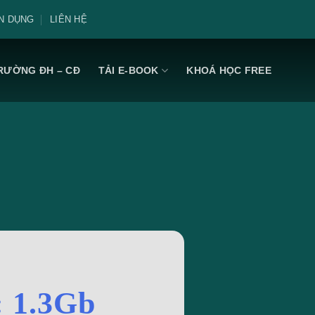
N DỤNG
LIÊN HỆ
RƯỜNG ĐH – CĐ
TẢI E-BOOK
KHOÁ HỌC FREE
: 1.3Gb