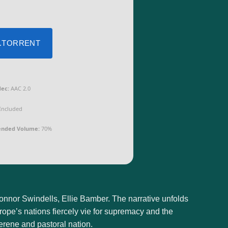
 .TORRENT
ec:
AAC 2.0
Included
nded Volume:
70%
onnor Swindells, Ellie Bamber. The narrative unfolds
ope’s nations fiercely vie for supremacy and the
erene and pastoral nation.