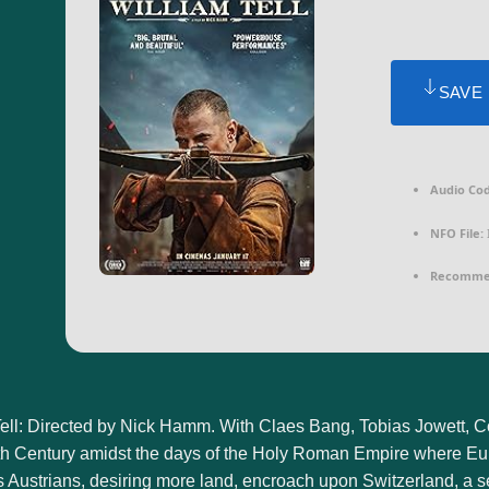
SAVE
Audio Cod
NFO File:
Recomme
Tell: Directed by Nick Hamm. With Claes Bang, Tobias Jowett, C
4th Century amidst the days of the Holy Roman Empire where Eur
 Austrians, desiring more land, encroach upon Switzerland, a s