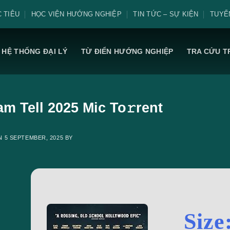
 TIÊU
HỌC VIỆN HƯỚNG NGHIỆP
TIN TỨC – SỰ KIỆN
TUYỂ
HỆ THỐNG ĐẠI LÝ
TỪ ĐIỂN HƯỚNG NGHIỆP
TRA CỨU T
am Tell 2025 Mic To𝚛rent
ON
5 SEPTEMBER, 2025
BY
Size