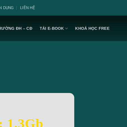
N DỤNG
LIÊN HỆ
RƯỜNG ĐH – CĐ
TẢI E-BOOK
KHOÁ HỌC FREE
: 1.3Gb