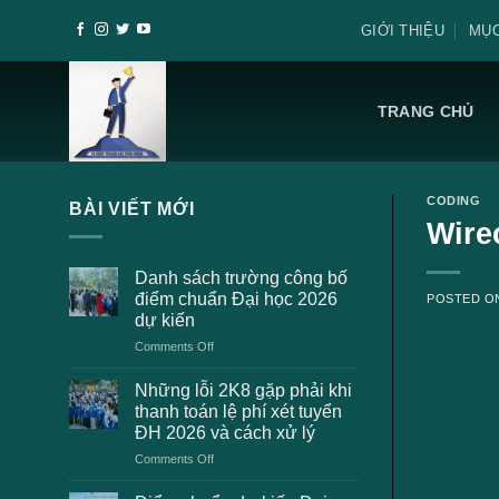
Skip
GIỚI THIỆU
MỤC
to
content
TRANG CHỦ
CODING
BÀI VIẾT MỚI
Wire
Danh sách trường công bố
điểm chuẩn Đại học 2026
POSTED 
dự kiến
on
Comments Off
Danh
sách
Những lỗi 2K8 gặp phải khi
trường
thanh toán lệ phí xét tuyển
công
ĐH 2026 và cách xử lý
bố
on
Comments Off
điểm
Những
chuẩn
lỗi
Đại