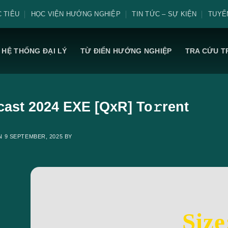
 TIÊU
HỌC VIỆN HƯỚNG NGHIỆP
TIN TỨC – SỰ KIỆN
TUYỂ
HỆ THỐNG ĐẠI LÝ
TỪ ĐIỂN HƯỚNG NGHIỆP
TRA CỨU T
cast 2024 EXE [QxR] To𝚛rent
ON
9 SEPTEMBER, 2025
BY
Size