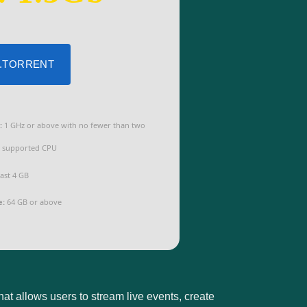
 .TORRENT
:
1 GHz or above with no fewer than two
a supported CPU
ast 4 GB
e:
64 GB or above
hat allows users to stream live events, create