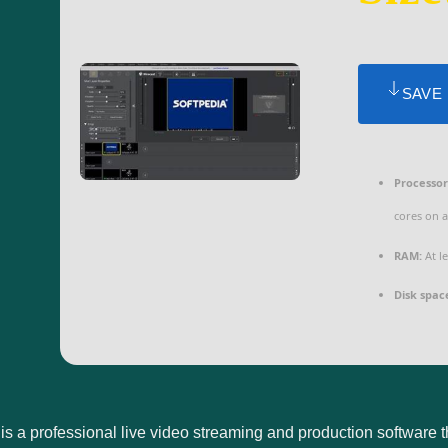
SAVE
Processor
cores on 
RAM:
At le
Disk spac
is a professional live video streaming and production software t