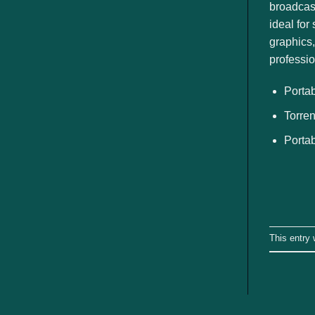
ngành
broadcast
ideal for
graphics,
professio
Portab
Torren
Portab
This entry