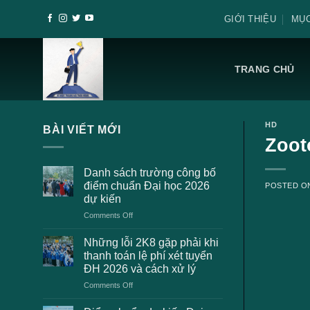
Skip
GIỚI THIỆU
MỤC
to
content
TRANG CHỦ
HD
BÀI VIẾT MỚI
Zoot
Danh sách trường công bố
điểm chuẩn Đại học 2026
POSTED 
dự kiến
on
Comments Off
Danh
sách
Những lỗi 2K8 gặp phải khi
trường
thanh toán lệ phí xét tuyển
công
ĐH 2026 và cách xử lý
bố
on
Comments Off
điểm
Những
chuẩn
lỗi
Đại