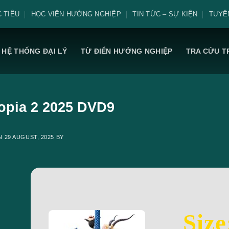
 TIÊU
HỌC VIỆN HƯỚNG NGHIỆP
TIN TỨC – SỰ KIỆN
TUYỂ
HỆ THỐNG ĐẠI LÝ
TỪ ĐIỂN HƯỚNG NGHIỆP
TRA CỨU T
opia 2 2025 DVD9
ON
29 AUGUST, 2025
BY
Size