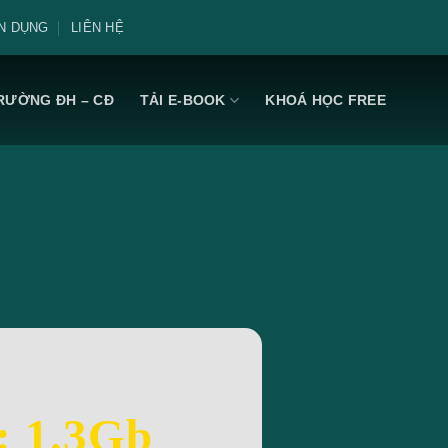
N DỤNG
LIÊN HỆ
RƯỜNG ĐH – CĐ
TẢI E-BOOK
KHOÁ HỌC FREE
: 1.3Gb