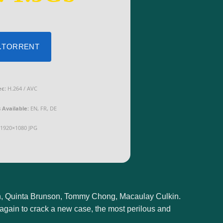
 .TORRENT
c:
H.264 / AVC
Available:
EN, FR, DE
1920×1080 JPG
n, Quinta Brunson, Tommy Chong, Macaulay Culkin.
 again to crack a new case, the most perilous and