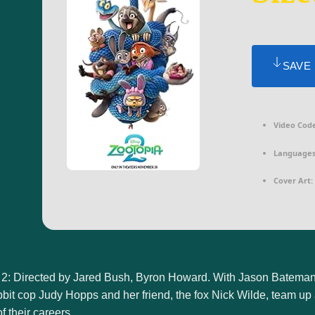
SAVE
Video Code
Languages 
Cover Art:
 2: Directed by Jared Bush, Byron Howard. With Jason Batema
bit cop Judy Hopps and her friend, the fox Nick Wilde, team up
of their careers.