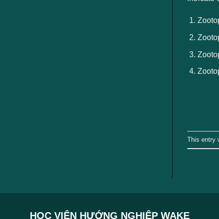
ngành
Zootop
Zootop
Zootop
Zooto
This entry
HỌC VIỆN HƯỚNG NGHIỆP WAKE