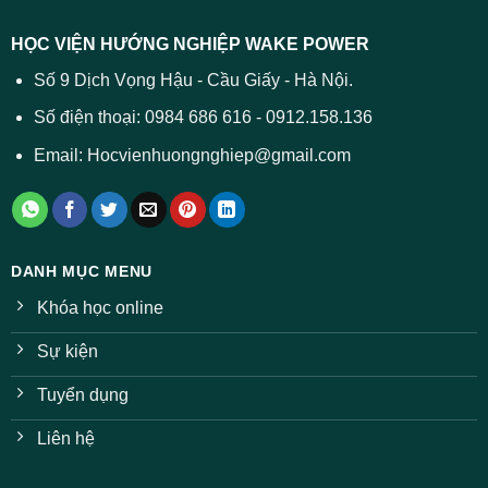
dự
trường
báo
HỌC VIỆN HƯỚNG NGHIỆP WAKE POWER
giảm
ở
Số 9 Dịch Vọng Hậu - Cầu Giấy - Hà Nội.
nhiều
ngành
Số điện thoại: 0984 686 616 - 0912.158.136
Email: Hocvienhuongnghiep@gmail.com
DANH MỤC MENU
Khóa học online
Sự kiện
Tuyển dụng
Liên hệ