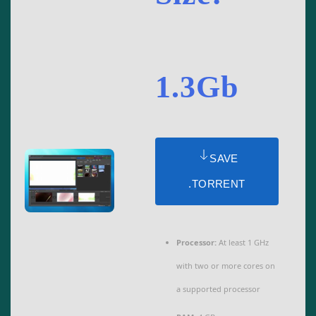
1.3Gb
SAVE
.TORRENT
Processor:
At least 1 GHz
with two or more cores on
a supported processor