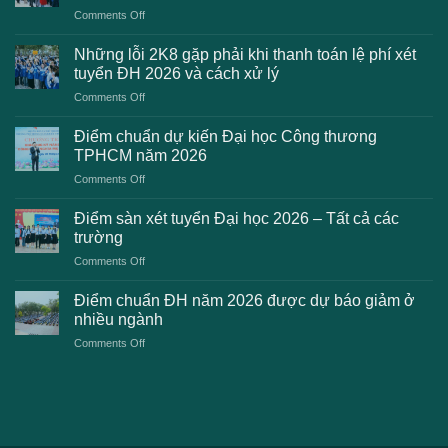
on
Comments Off
Danh
sách
Những lỗi 2K8 gặp phải khi thanh toán lệ phí xét
trường
tuyển ĐH 2026 và cách xử lý
công
on
Comments Off
bố
Những
điểm
lỗi
chuẩn
Điểm chuẩn dự kiến Đại học Công thương
2K8
Đại
TPHCM năm 2026
gặp
học
on
Comments Off
phải
2026
Điểm
khi
dự
chuẩn
thanh
Điểm sàn xét tuyển Đại học 2026 – Tất cả các
kiến
dự
toán
trường
kiến
lệ
on
Comments Off
Đại
phí
Điểm
học
xét
sàn
Công
Điểm chuẩn ĐH năm 2026 được dự báo giảm ở
tuyển
xét
thương
nhiều ngành
ĐH
tuyển
TPHCM
2026
on
Comments Off
Đại
năm
và
Điểm
học
2026
cách
chuẩn
2026
xử
ĐH
–
lý
năm
Tất
2026
cả
được
các