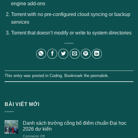
engine add-ons
Torrent with no pre-configured cloud syncing or backup
services
Torrent that doesn’t modify or write to system directories
This entry was posted in
Coding
. Bookmark the
permalink
.
BÀI VIẾT MỚI
Danh sách trường công bố điểm chuẩn Đại học
2026 dự kiến
on
Comments Off