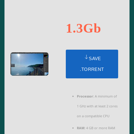
1.3Gb
SAVE
.TORRENT
Processor:
A minimum of
1 GHz with at least 2 cores
on a compatible CPU
RAM:
4 GB or more RAM