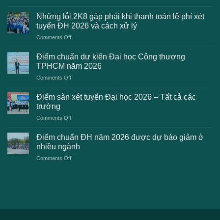
Danh
sách
Những lỗi 2K8 gặp phải khi thanh toán lệ phí xét
trường
tuyển ĐH 2026 và cách xử lý
công
on
Comments Off
bố
Những
điểm
lỗi
chuẩn
Điểm chuẩn dự kiến Đại học Công thương
2K8
Đại
TPHCM năm 2026
gặp
học
on
Comments Off
phải
2026
Điểm
khi
dự
chuẩn
thanh
Điểm sàn xét tuyển Đại học 2026 – Tất cả các
kiến
dự
toán
trường
kiến
lệ
on
Comments Off
Đại
phí
Điểm
học
xét
sàn
Công
Điểm chuẩn ĐH năm 2026 được dự báo giảm ở
tuyển
xét
thương
nhiều ngành
ĐH
tuyển
TPHCM
2026
on
Comments Off
Đại
năm
và
Điểm
học
2026
cách
chuẩn
2026
xử
ĐH
–
lý
năm
Tất
2026
cả
được
các
dự
trường