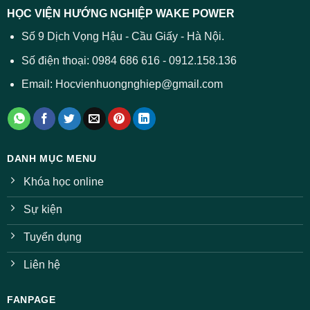
báo
HỌC VIỆN HƯỚNG NGHIỆP WAKE POWER
giảm
ở
Số 9 Dịch Vọng Hậu - Cầu Giấy - Hà Nội.
nhiều
ngành
Số điện thoại: 0984 686 616 - 0912.158.136
Email: Hocvienhuongnghiep@gmail.com
DANH MỤC MENU
Khóa học online
Sự kiện
Tuyển dụng
Liên hệ
FANPAGE