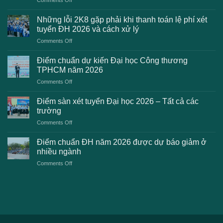
Danh
sách
Những lỗi 2K8 gặp phải khi thanh toán lệ phí xét
trường
tuyển ĐH 2026 và cách xử lý
công
on
Comments Off
bố
Những
điểm
lỗi
chuẩn
Điểm chuẩn dự kiến Đại học Công thương
2K8
Đại
TPHCM năm 2026
gặp
học
on
Comments Off
phải
2026
Điểm
khi
dự
chuẩn
thanh
Điểm sàn xét tuyển Đại học 2026 – Tất cả các
kiến
dự
toán
trường
kiến
lệ
on
Comments Off
Đại
phí
Điểm
học
xét
sàn
Công
Điểm chuẩn ĐH năm 2026 được dự báo giảm ở
tuyển
xét
thương
nhiều ngành
ĐH
tuyển
TPHCM
2026
on
Comments Off
Đại
năm
và
Điểm
học
2026
cách
chuẩn
2026
xử
ĐH
–
lý
năm
Tất
2026
cả
được
các
dự