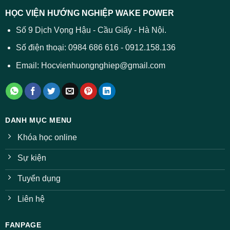
trường
báo
HỌC VIỆN HƯỚNG NGHIỆP WAKE POWER
giảm
ở
Số 9 Dịch Vọng Hậu - Cầu Giấy - Hà Nội.
nhiều
ngành
Số điện thoại: 0984 686 616 - 0912.158.136
Email: Hocvienhuongnghiep@gmail.com
DANH MỤC MENU
Khóa học online
Sự kiện
Tuyển dụng
Liên hệ
FANPAGE