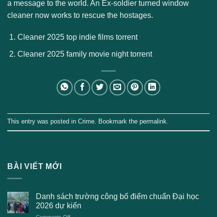
a message to the world. An Ex-soldier turned window
cleaner now works to rescue the hostages.
Cleaner 2025 top indie films torrent
Cleaner 2025 family movie night torrent
This entry was posted in
Crime
. Bookmark the
permalink
.
BÀI VIẾT MỚI
Danh sách trường công bố điểm chuẩn Đại học
2026 dự kiến
on
Comments Off