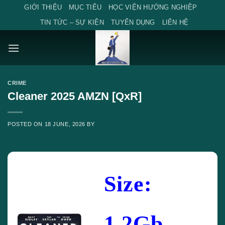
Skip
GIỚI THIỆU
MỤC TIÊU
HỌC VIỆN HƯỚNG NGHIỆP
to
TIN TỨC – SỰ KIỆN
TUYỂN DỤNG
LIÊN HỆ
content
CRIME
Cleaner 2025 AMZN [QxR]
POSTED ON
18 JUNE, 2026
BY
Size:
1.2Gb