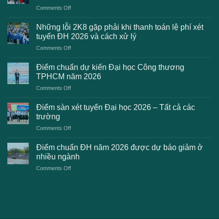
on
Comments Off
Danh
sách
Những lỗi 2K8 gặp phải khi thanh toán lệ phí xét
trường
tuyển ĐH 2026 và cách xử lý
công
on
Comments Off
bố
Những
điểm
lỗi
chuẩn
Điểm chuẩn dự kiến Đại học Công thương
2K8
Đại
TPHCM năm 2026
gặp
học
on
Comments Off
phải
2026
Điểm
khi
dự
chuẩn
thanh
Điểm sàn xét tuyển Đại học 2026 – Tất cả các
kiến
dự
toán
trường
kiến
lệ
on
Comments Off
Đại
phí
Điểm
học
xét
sàn
Công
Điểm chuẩn ĐH năm 2026 được dự báo giảm ở
tuyển
xét
thương
nhiều ngành
ĐH
tuyển
TPHCM
2026
on
Comments Off
Đại
năm
và
Điểm
học
2026
cách
chuẩn
2026
xử
ĐH
–
lý
năm
Tất
2026
cả
được