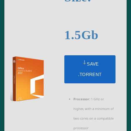
1.5Gb
SAVE
.TORRENT
Processor:
1 GHz or
higher, with a minimum of
two cores on a compatible
processor