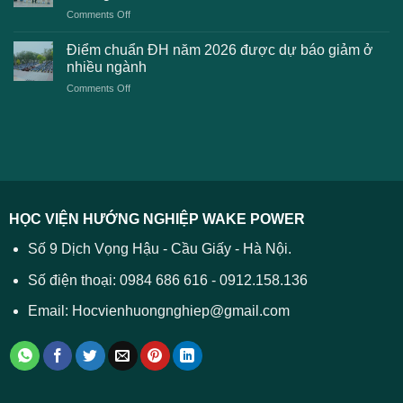
kiến
lệ
on
Comments Off
Đại
phí
Điểm
học
xét
sàn
Công
Điểm chuẩn ĐH năm 2026 được dự báo giảm ở
tuyển
xét
thương
nhiều ngành
ĐH
tuyển
TPHCM
2026
on
Comments Off
Đại
năm
và
Điểm
học
2026
cách
chuẩn
2026
xử
ĐH
–
lý
năm
Tất
2026
cả
được
các
dự
trường
báo
HỌC VIỆN HƯỚNG NGHIỆP WAKE POWER
giảm
ở
Số 9 Dịch Vọng Hậu - Cầu Giấy - Hà Nội.
nhiều
ngành
Số điện thoại: 0984 686 616 - 0912.158.136
Email: Hocvienhuongnghiep@gmail.com