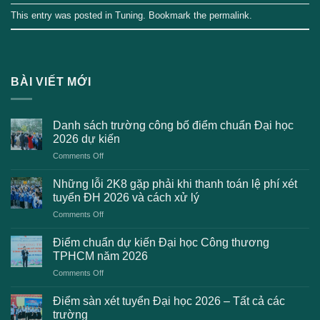
This entry was posted in
Tuning
. Bookmark the
permalink
.
BÀI VIẾT MỚI
Danh sách trường công bố điểm chuẩn Đại học
2026 dự kiến
on
Comments Off
Danh
sách
Những lỗi 2K8 gặp phải khi thanh toán lệ phí xét
trường
tuyển ĐH 2026 và cách xử lý
công
on
Comments Off
bố
Những
điểm
lỗi
chuẩn
Điểm chuẩn dự kiến Đại học Công thương
2K8
Đại
TPHCM năm 2026
gặp
học
on
Comments Off
phải
2026
Điểm
khi
dự
chuẩn
thanh
Điểm sàn xét tuyển Đại học 2026 – Tất cả các
kiến
dự
toán
trường