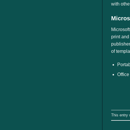
with oth
Micros
Microsoft
print and
publisher
of templa
Portab
Office
This entry