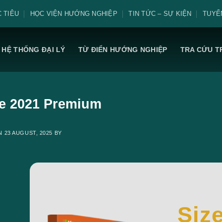
 TIÊU
HỌC VIỆN HƯỚNG NGHIỆP
TIN TỨC – SỰ KIỆN
TUYỂ
HỆ THỐNG ĐẠI LÝ
TỪ ĐIỂN HƯỚNG NGHIỆP
TRA CỨU T
ce 2021 Premium
ON
23 AUGUST, 2025
BY
Siz