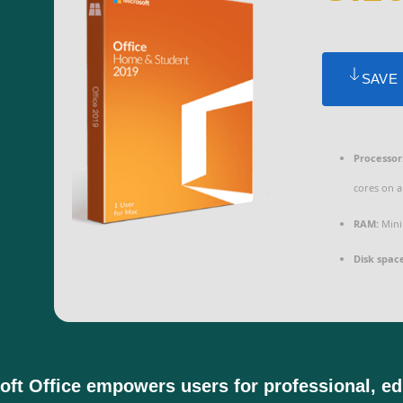
SAVE
Processor
cores on a
RAM:
Mini
Disk spac
oft Office empowers users for professional, edu