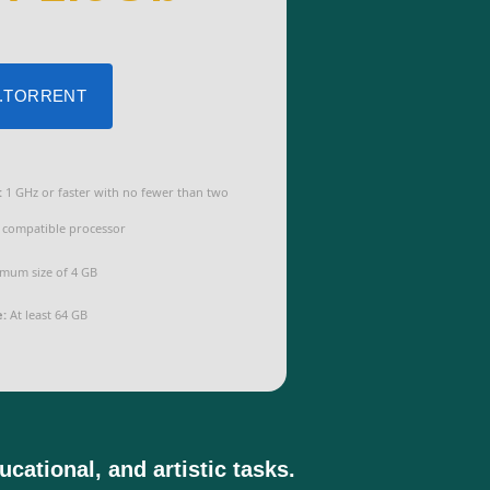
 .TORRENT
:
1 GHz or faster with no fewer than two
 compatible processor
mum size of 4 GB
e:
At least 64 GB
cational, and artistic tasks.