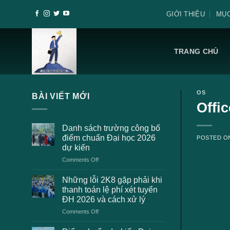
Skip
GIỚI THIỆU
MỤC
to
content
TRANG CHỦ
OS
BÀI VIẾT MỚI
Offi
Danh sách trường công bố
điểm chuẩn Đại học 2026
POSTED 
dự kiến
on
Comments Off
Danh
sách
Những lỗi 2K8 gặp phải khi
trường
thanh toán lệ phí xét tuyển
công
ĐH 2026 và cách xử lý
bố
on
Comments Off
điểm
Những
chuẩn
lỗi
Đại