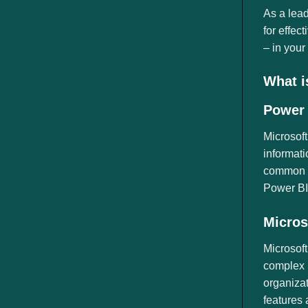
ngành
As a lead
for effec
– in your
What i
Power 
Microsoft
informati
common us
Power BI,
Micros
Microsoft
complex i
organizat
features 