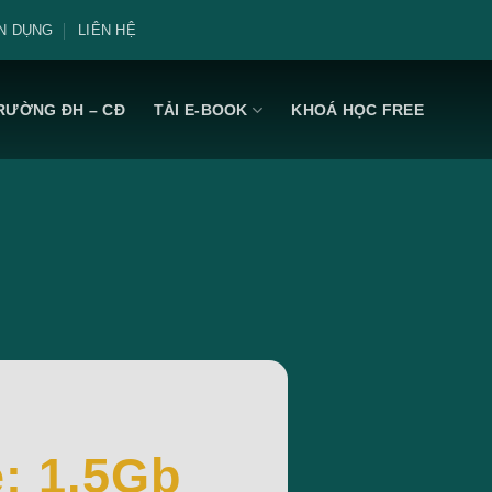
N DỤNG
LIÊN HỆ
RƯỜNG ĐH – CĐ
TẢI E-BOOK
KHOÁ HỌC FREE
e: 1.5Gb