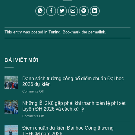
This entry was posted in
Tuning
. Bookmark the
permalink
.
BÀI VIẾT MỚI
Danh sách trường công bố điểm chuẩn Đại học
2026 dự kiến
on
Comments Off
Danh
sách
Những lỗi 2K8 gặp phải khi thanh toán lệ phí xét
trường
tuyển ĐH 2026 và cách xử lý
công
on
Comments Off
bố
Những
điểm
lỗi
chuẩn
Điểm chuẩn dự kiến Đại học Công thương
2K8
Đại
TPHCM năm 2026