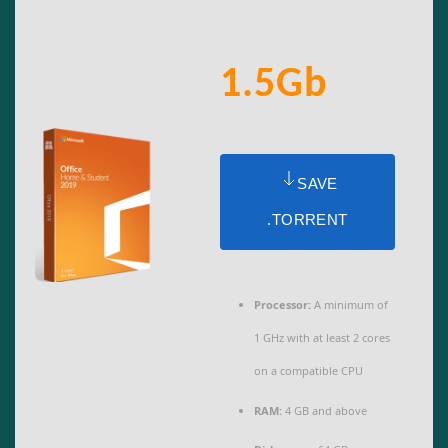
1.5Gb
SAVE
.TORRENT
Processor:
A minimum of
1 GHz with at least 2 cores
on a compatible CPU
RAM:
4 GB and above