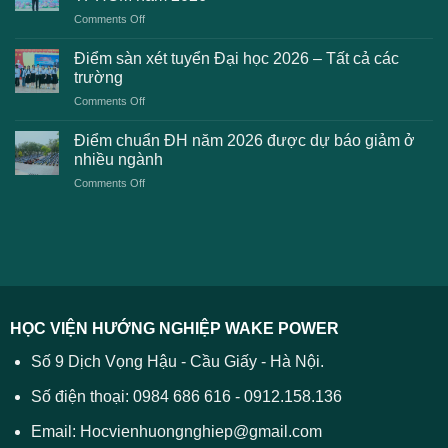
gặp
học
on
Comments Off
phải
2026
Điểm
khi
dự
chuẩn
thanh
Điểm sàn xét tuyển Đại học 2026 – Tất cả các
kiến
dự
toán
trường
kiến
lệ
on
Comments Off
Đại
phí
Điểm
học
xét
sàn
Công
Điểm chuẩn ĐH năm 2026 được dự báo giảm ở
tuyển
xét
thương
nhiều ngành
ĐH
tuyển
TPHCM
2026
on
Comments Off
Đại
năm
và
Điểm
học
2026
cách
chuẩn
2026
xử
ĐH
–
lý
năm
Tất
2026
cả
được
các
dự
trường
báo
HỌC VIỆN HƯỚNG NGHIỆP WAKE POWER
giảm
ở
Số 9 Dịch Vọng Hậu - Cầu Giấy - Hà Nội.
nhiều
ngành
Số điện thoại: 0984 686 616 - 0912.158.136
Email: Hocvienhuongnghiep@gmail.com