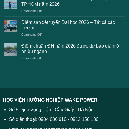
2K8
Đại
TPHCM năm 2026
gặp
học
on
Comments Off
phải
2026
Điểm
khi
dự
chuẩn
thanh
Điểm sàn xét tuyển Đại học 2026 – Tất cả các
kiến
dự
toán
trường
kiến
lệ
on
Comments Off
Đại
phí
Điểm
học
xét
sàn
Công
Điểm chuẩn ĐH năm 2026 được dự báo giảm ở
tuyển
xét
thương
nhiều ngành
ĐH
tuyển
TPHCM
2026
on
Comments Off
Đại
năm
và
Điểm
học
2026
cách
chuẩn
2026
xử
ĐH
–
lý
năm
Tất
2026
cả
được
các
dự
trường
báo
HỌC VIỆN HƯỚNG NGHIỆP WAKE POWER
giảm
ở
Số 9 Dịch Vọng Hậu - Cầu Giấy - Hà Nội.
nhiều
ngành
Số điện thoại: 0984 686 616 - 0912.158.136