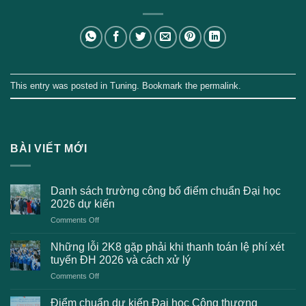
This entry was posted in
Tuning
. Bookmark the
permalink
.
BÀI VIẾT MỚI
Danh sách trường công bố điểm chuẩn Đại học
2026 dự kiến
on
Comments Off
Danh
sách
Những lỗi 2K8 gặp phải khi thanh toán lệ phí xét
trường
tuyển ĐH 2026 và cách xử lý
công
on
Comments Off
bố
Những
điểm
lỗi
chuẩn
Điểm chuẩn dự kiến Đại học Công thương