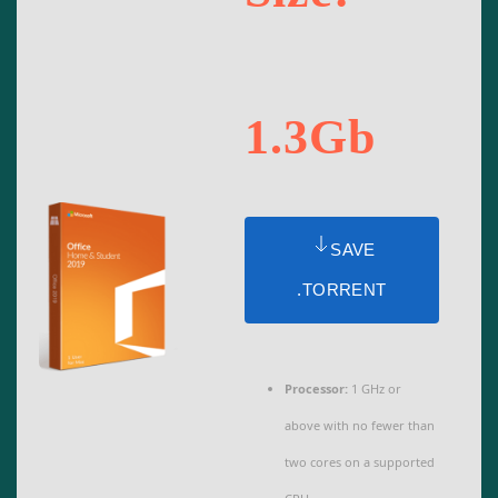
1.3Gb
SAVE
.TORRENT
Processor:
1 GHz or
above with no fewer than
two cores on a supported