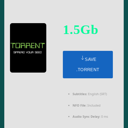
1.5Gb
SAVE
.TORRENT
Subtitles:
English (SRT)
NFO File:
Included
Audio Sync Delay:
0 ms