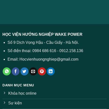
năm
và
Điểm
học
2026
cách
chuẩn
2026
xử
ĐH
–
lý
năm
Tất
2026
cả
được
các
dự
trường
báo
HỌC VIỆN HƯỚNG NGHIỆP WAKE POWER
giảm
ở
Số 9 Dịch Vọng Hậu - Cầu Giấy - Hà Nội.
nhiều
ngành
Số điện thoại: 0984 686 616 - 0912.158.136
Email: Hocvienhuongnghiep@gmail.com
DANH MỤC MENU
Khóa học online
Sự kiện