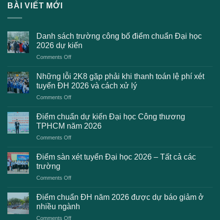
BÀI VIẾT MỚI
Danh sách trường công bố điểm chuẩn Đại học
2026 dự kiến
on
Comments Off
Danh
sách
Những lỗi 2K8 gặp phải khi thanh toán lệ phí xét
trường
tuyển ĐH 2026 và cách xử lý
công
on
Comments Off
bố
Những
điểm
lỗi
chuẩn
Điểm chuẩn dự kiến Đại học Công thương
2K8
Đại
TPHCM năm 2026
gặp
học
on
Comments Off
phải
2026
Điểm
khi
dự
chuẩn
thanh
Điểm sàn xét tuyển Đại học 2026 – Tất cả các
kiến
dự
toán
trường
kiến
lệ
on
Comments Off
Đại
phí
Điểm
học
xét
sàn
Công
Điểm chuẩn ĐH năm 2026 được dự báo giảm ở
tuyển
xét
thương
nhiều ngành
ĐH
tuyển
TPHCM
2026
on
Comments Off
Đại