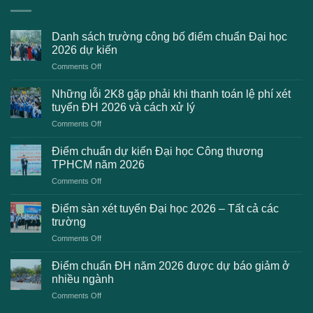
Danh sách trường công bố điểm chuẩn Đại học
2026 dự kiến
on
Comments Off
Danh
sách
Những lỗi 2K8 gặp phải khi thanh toán lệ phí xét
trường
tuyển ĐH 2026 và cách xử lý
công
on
Comments Off
bố
Những
điểm
lỗi
chuẩn
Điểm chuẩn dự kiến Đại học Công thương
2K8
Đại
TPHCM năm 2026
gặp
học
on
Comments Off
phải
2026
Điểm
khi
dự
chuẩn
thanh
Điểm sàn xét tuyển Đại học 2026 – Tất cả các
kiến
dự
toán
trường
kiến
lệ
on
Comments Off
Đại
phí
Điểm
học
xét
sàn
Công
Điểm chuẩn ĐH năm 2026 được dự báo giảm ở
tuyển
xét
thương
nhiều ngành
ĐH
tuyển
TPHCM
2026
on
Comments Off
Đại
năm
và
Điểm
học
2026
cách