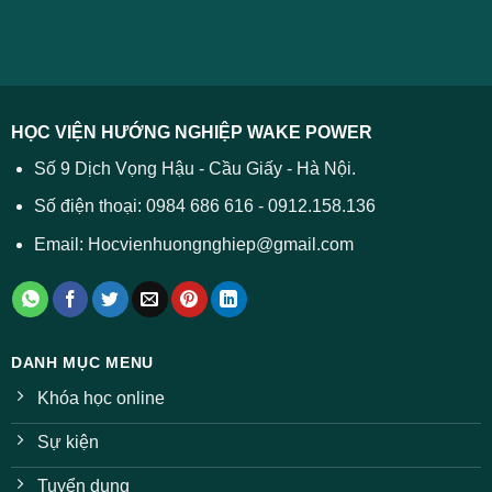
chuẩn
2026
xử
ĐH
–
lý
năm
Tất
2026
cả
được
các
dự
trường
báo
HỌC VIỆN HƯỚNG NGHIỆP WAKE POWER
giảm
ở
Số 9 Dịch Vọng Hậu - Cầu Giấy - Hà Nội.
nhiều
ngành
Số điện thoại: 0984 686 616 - 0912.158.136
Email: Hocvienhuongnghiep@gmail.com
DANH MỤC MENU
Khóa học online
Sự kiện
Tuyển dụng