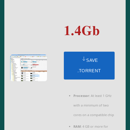
1.4Gb
SAVE
.TORRENT
Processor:
At least 1 GHz
with a minimum of two
cores on a compatible chip
RAM:
4 GB or more for