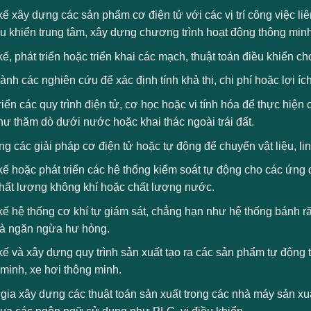
kế xây dựng các sản phẩm cơ điện tử với các vị trí công việc liên
ều khiển trung tâm, xây dựng chương trình hoạt động thông mi
kế, phát triển hoặc triển khai các mạch, thuật toán điều khiển c
ành các nghiên cứu để xác định tính khả thi, chi phí hoặc lợi ích
riển các quy trình điện tử, cơ học hoặc vi tính hóa để thực hiệ
ư thăm dò dưới nước hoặc khai thác ngoài trái đất.
g các giải pháp cơ điện tử hoặc tự động để chuyển vật liệu, l
kế hoặc phát triển các hệ thống kiểm soát tự động cho các ứng
chất lượng không khí hoặc chất lượng nước.
kế hệ thống cơ khí tự giám sát, chẳng hạn như hệ thống bánh ră
và ngăn ngừa hư hỏng.
kế và xây dựng quy trình sản xuất tạo ra các sản phẩm tự động 
minh, xe hơi thông minh.
ia xây dựng các thuật toán sản xuất trong các nhà máy sản xuấ