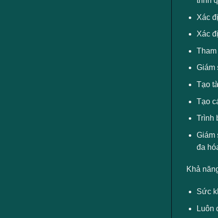
trình
Xác đị
Xác đị
Tham g
Giám 
Tạo tà
Tạo c
Trình 
Giám s
đa hóa
Khả năng
Sức kh
Luôn d