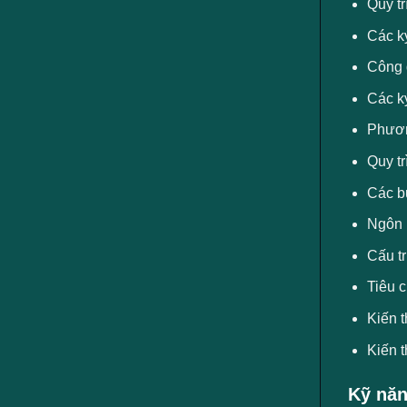
Quy tr
Các ký
Công d
Các ký
Phương
Quy tr
Các bư
Ngôn n
Cấu tr
Tiêu c
Kiến t
Kiến t
Kỹ năn