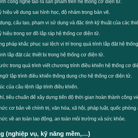
ình công nghệ tạo ra sản phẩm trên hệ thống cơ điện tử.
 hiệu về dung sai hình học, độ nhám trong bản vẽ.
ụng, cấu tạo, phạm vi sử dụng và đặc tính kỹ thuật của các thiết
 hiệu trong sơ đồ lắp ráp hệ thống cơ điện tử.
 pháp khắc phục sai lệch vị trí trong quá trình lắp đặt hệ thống
ình lắp đặt các thiết bị trong hệ thống cơ điện tử.
ớc trong quá trình viết chương trình điều khiển hệ thống cơ đi
gữ lập trình điều khiển thông dụng cho hệ thống cơ điện tử.
úc của câu lệnh lập trình điều khiển.
hí, tiêu chuẩn để xây dựng tiến độ thời gian hoàn thành công vi
hức cơ bản về chính trị, văn hóa, xã hội, pháp luật, quốc ph
hức về an toàn lao động, an toàn môi trường và sức khỏe.
g (nghiệp vụ, kỹ năng mềm,…)