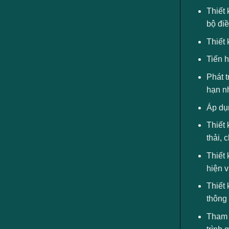
Thiết 
bộ đi
Thiết 
Tiến h
Phát t
hạn nh
Áp dụn
Thiết 
thải, 
Thiết 
hiện 
Thiết 
thông 
Tham g