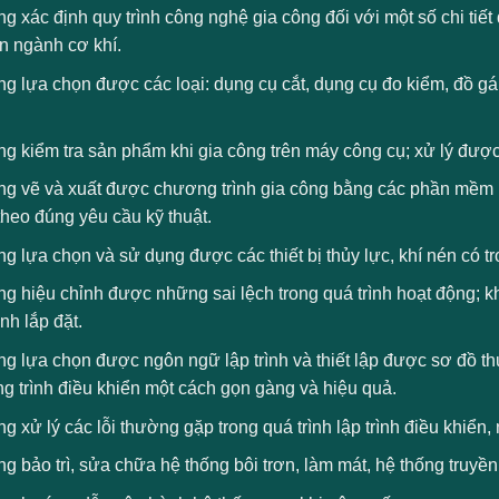
g xác định quy trình công nghệ gia công đối với một số chi tiết
n ngành cơ khí.
g lựa chọn được các loại: dụng cụ cắt, dụng cụ đo kiểm, đồ gá 
g kiểm tra sản phẩm khi gia công trên máy công cụ; xử lý được 
g vẽ và xuất được chương trình gia công bằng các phần mềm lập
heo đúng yêu cầu kỹ thuật.
g lựa chọn và sử dụng được các thiết bị thủy lực, khí nén có t
ng hiệu chỉnh được những sai lệch trong quá trình hoạt động; 
ình lắp đặt.
g lựa chọn được ngôn ngữ lập trình và thiết lập được sơ đồ thu
g trình điều khiển một cách gọn gàng và hiệu quả.
g xử lý các lỗi thường gặp trong quá trình lập trình điều khiển
g bảo trì, sửa chữa hệ thống bôi trơn, làm mát, hệ thống truyền