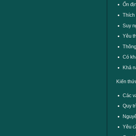
Ổn đị
Thích 
Suy ng
Yêu th
Thông 
Có khả
Khả n
Kiến thứ
Các v
Quy tr
Nguyên
Yêu cầ