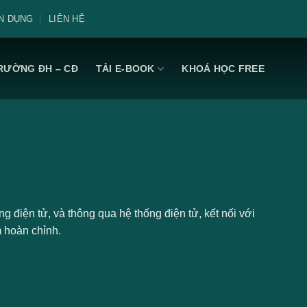
N DỤNG
LIÊN HỆ
RƯỜNG ĐH – CĐ
TẢI E-BOOK
KHOÁ HỌC FREE
 điện tử, và thông qua hệ thống điện tử, kết nối với
m hoàn chỉnh.