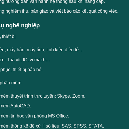
ng hướng dẫn vận hành hệ thống sau khi nâng cấp.
g nghiệm thu, bàn giao và viết báo cáo kết quả công việc.
ụ nghề nghiệp
thiết bị
ện, máy hàn, máy tính, linh kiện điện tử…
ụ: Tua vít, IC, vi mạch…
phục, thiết bị bảo hộ.
 phần mềm
mềm thuyết trình trực tuyến: Skype, Zoom.
 mềm AutoCAD.
mềm tin học văn phòng MS Office.
mềm thống kê để xử lí số liệu: SAS, SPSS, STATA.