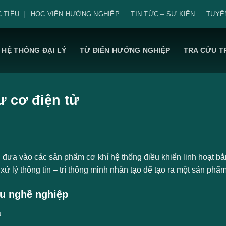
 TIÊU
HỌC VIỆN HƯỚNG NGHIỆP
TIN TỨC – SỰ KIỆN
TUYỂ
HỆ THỐNG ĐẠI LÝ
TỪ ĐIỂN HƯỚNG NGHIỆP
TRA CỨU T
ư cơ điện tử
đưa vào các sản phẩm cơ khí hệ thống điều khiển linh hoạt bằng
xử lý thông tin – trí thông minh nhân tạo để tạo ra một sản phẩ
u nghề nghiệp
ụ