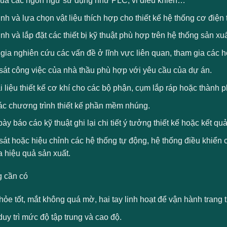
 qua các ngôn ngữ sử dụng như PLC, vi điều khiển…
nh và lựa chọn vật liệu thích hợp cho thiết kế hệ thống cơ điện 
nh và lắp đặt các thiết bị kỹ thuật phù hợp trên hệ thống sản xu
ia nghiên cứu các vấn đề ở lĩnh vực liên quan, tham gia các ho
sát công việc của nhà thầu phù hợp với yêu cầu của dự án.
i liệu thiết kế cơ khí cho các bộ phận, cụm lắp ráp hoặc thành 
ác chương trình thiết kế phần mềm nhúng.
bày báo cáo kỹ thuật ghi lại chi tiết ý tưởng thiết kế hoặc kết qu
át hoặc hiệu chỉnh các hệ thống tự động, hệ thống điều khiển 
 hiệu quả sản xuất.
 cần có
ỏe tốt, mắt không quá mờ, hai tay linh hoạt để vận hành trang 
uy trì mức độ tập trung và cao độ.