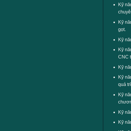
Kỹ năn
chuyê
Kỹ năn
gọt.
Kỹ năn
Kỹ năn
CNC t
Kỹ năn
Kỹ nă
quá tr
Kỹ năn
chươn
Kỹ năn
Kỹ năn