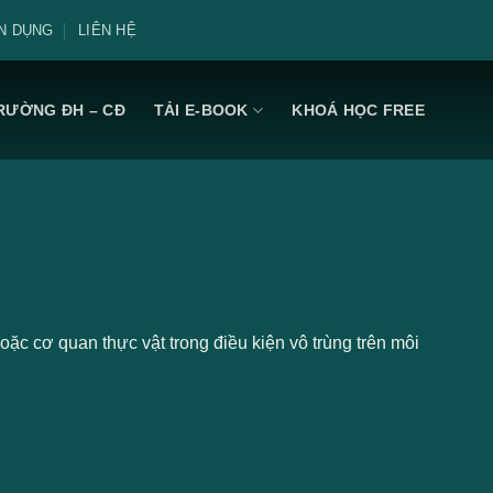
N DỤNG
LIÊN HỆ
RƯỜNG ĐH – CĐ
TẢI E-BOOK
KHOÁ HỌC FREE
oặc cơ quan thực vật trong điều kiện vô trùng trên môi