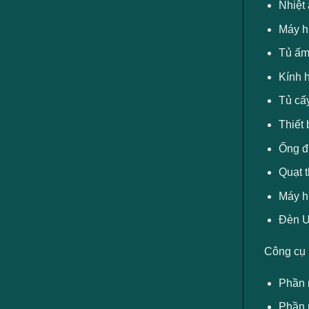
Nhiệt
Máy h
Tủ ấ
Kính h
Tủ cấy
Thiết 
Ống đ
Quạt 
Máy h
Đèn U
Công cụ
Phần 
Phần 