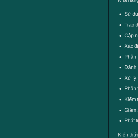
Khả năng
Sử dụ
Trao 
Cập nh
Xác đị
Phân t
Đánh g
Xử lý 
Phân t
Kiểm t
Giám s
Phát t
Kiến thứ