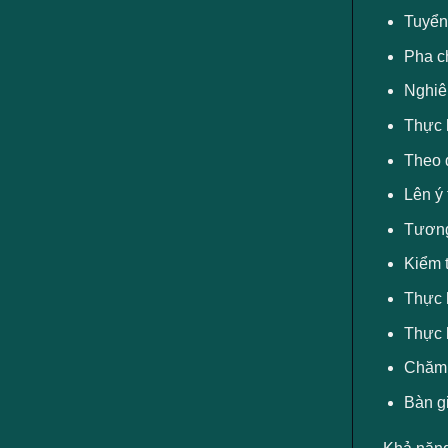
Tuyển 
Pha ch
Nghiên
Thực 
Theo d
Lên ý
Tương
Kiểm t
Thực 
Thực 
Chăm s
Bàn gi