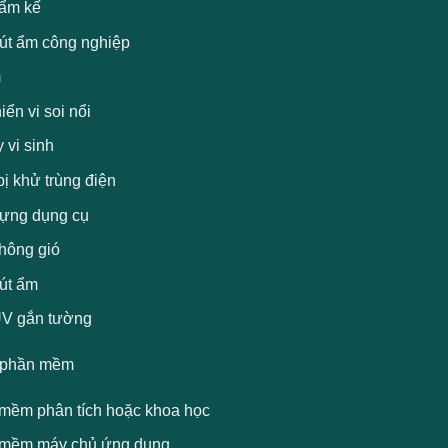
 ẩm kế
út ẩm công nghiệp
m
iển vi soi nổi
 vi sinh
bị khử trùng điện
ựng dụng cụ
thông gió
út ẩm
V gắn tường
 phần mềm
mềm phân tích hoặc khoa học
mềm máy chủ ứng dụng