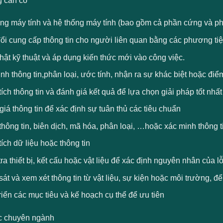
 cần có
ng máy tính và hệ thống máy tính (bao gồm cả phần cứng và 
đổi cung cấp thông tin cho người liên quan bằng các phương ti
ật kỹ thuật và áp dụng kiến ​​thức mới vào công việc.
nh thông tin,phân loại, ước tính, nhận ra sự khác biệt hoặc đi
ích thông tin và đánh giá kết quả để lựa chọn giải pháp tốt nhất
iá thông tin để xác định sự tuân thủ các tiêu chuẩn
thông tin, biên dịch, mã hóa, phân loại, …hoặc xác minh thông t
ích dữ liệu hoặc thông tin
ra thiết bị, kết cấu hoặc vật liệu để xác định nguyên nhân của l
át và xem xét thông tin từ vật liệu, sự kiện hoặc môi trường, đ
riển các mục tiêu và kế hoạch cụ thể để ưu tiên
c chuyên ngành