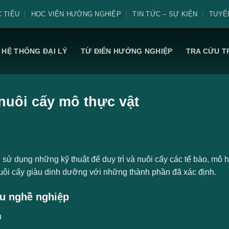
 TIÊU
HỌC VIỆN HƯỚNG NGHIỆP
TIN TỨC – SỰ KIỆN
TUYỂ
HỆ THỐNG ĐẠI LÝ
TỪ ĐIỂN HƯỚNG NGHIỆP
TRA CỨU T
nuôi cấy mô thực vật
sử dụng những kỹ thuật để duy trì và nuôi cấy các tế bào, mô h
uôi cấy giàu dinh dưỡng với những thành phần đã xác định.
u nghề nghiệp
ụ