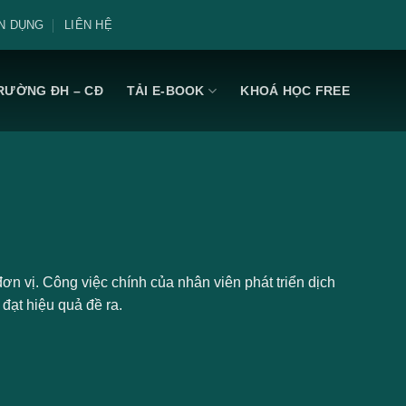
N DỤNG
LIÊN HỆ
RƯỜNG ĐH – CĐ
TẢI E-BOOK
KHOÁ HỌC FREE
đơn vị. Công việc chính của nhân viên phát triển dịch
đạt hiệu quả đề ra.