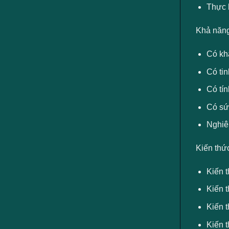
Thực 
Khả năng
Có kh
Có tin
Có tín
Có sức
Nghiêm
Kiến thứ
Kiến t
Kiến t
Kiến t
Kiến t