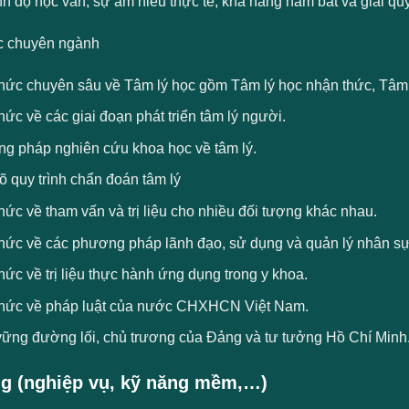
nh độ học vấn, sự am hiểu thực tế, khả năng nắm bắt và giải quy
c chuyên ngành
thức chuyên sâu về Tâm lý học gồm Tâm lý học nhận thức, Tâm 
hức về các giai đoạn phát triển tâm lý người.
g pháp nghiên cứu khoa học về tâm lý.
 quy trình chẩn đoán tâm lý
hức về tham vấn và trị liệu cho nhiều đối tượng khác nhau.
thức về các phương pháp lãnh đạo, sử dụng và quản lý nhân sự
hức về trị liệu thực hành ứng dụng trong y khoa.
thức về pháp luật của nước CHXHCN Việt Nam.
ững đường lối, chủ trương của Đảng và tư tưởng Hồ Chí Minh
g (nghiệp vụ, kỹ năng mềm,…)