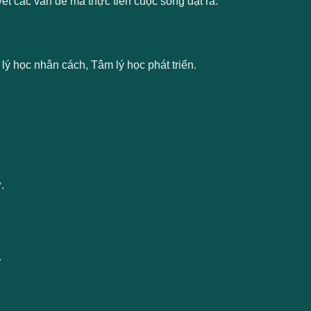
ết các vấn đề mà thực tiễn cuộc sống đặt ra.
lý học nhân cách, Tâm lý học phát triển.
.
.