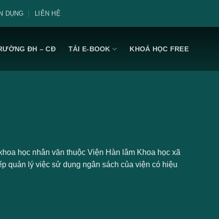
N DỤNG
LIÊN HỆ
RƯỜNG ĐH – CĐ
TẢI E-BOOK
KHOÁ HỌC FREE
 khoa học nhân văn thuộc Viện Hàn lâm Khoa học xã
iếp quản lý việc sử dụng ngân sách của viện có hiệu