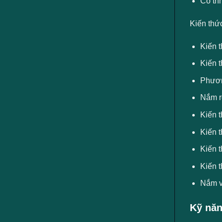
Có trì
Kiến thứ
Kiến 
Kiến t
Phươn
Nắm rõ
Kiến t
Kiến 
Kiến t
Kiến 
Nắm v
Kỹ năn