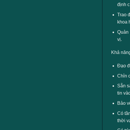
định c
Trao đ
khoa h
Quản l
vị.
Khả năng
Đạo đ
Chỉn c
Sẵn sà
tin và
Bảo vệ
Có tầm
thời v