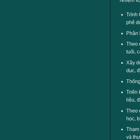
Nhiệm v
Trình
phê d
Phân b
Theo d
tuổi, 
Xây dự
dục, đ
Thống 
Triển 
liệu, 
Theo d
học, b
Tham g
và thự