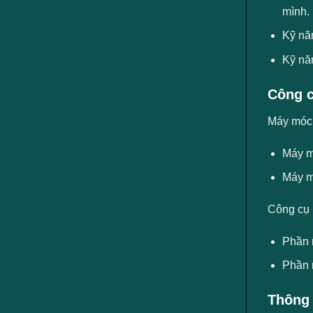
mình.
Kỹ năn
Kỹ nă
Công c
Máy móc, 
Máy mó
Máy mó
Công cụ
Phần 
Phần 
Thông 