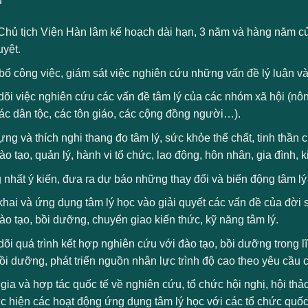
ụ
 Chủ tịch Viện Hàn lâm kế hoạch dài hạn, 3 năm và hàng năm củ
uyệt.
ổ công việc, giám sát việc nghiên cứu những vấn đề lý luận và 
õi việc nghiên cứu các vấn đề tâm lý của các nhóm xã hội (nôn
các dân tộc, các tôn giáo, các cộng đồng người…).
ng và thích nghi thang đo tâm lý, sức khỏe thể chất, tinh thần 
ào tạo, quản lý, hành vi tổ chức, lao động, hôn nhân, gia đình, 
nhất ý kiến, đưa ra dự báo những thay đổi và biến động tâm l
khai và ứng dụng tâm lý học vào giải quyết các vấn đề của đời s
đào tạo, bồi dưỡng, chuyển giao kiến thức, kỹ năng tâm lý.
õi quá trình kết hợp nghiên cứu với đào tạo, bồi dưỡng trong lĩ
ồi dưỡng, phát triển nguồn nhân lực trình độ cao theo yêu cầu
ia và hợp tác quốc tế về nghiên cứu, tổ chức hội nghị, hội thả
c hiện các hoạt động ứng dụng tâm lý học với các tổ chức quốc