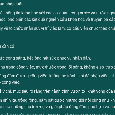
ủa pháp luật.
ổi thông tin khoa học với các cơ quan trong nước và nước ngoà
ọc, phổ biến các kết quả nghiên cứu khoa học và truyền bá các
ý về tổ chức nhân sự, vị trí việc làm, cơ cấu viên chức theo c
 cần có
ức trong sáng, hết lòng hết sức phục vụ nhân dân.
hu trong công việc, mực thước trong lối sống, không e sợ trước
ng đảm đương công việc, không né tránh, khi đã nhận việc thì hế
o công việc.
 ý chí, mục tiêu rõ ràng trên hành trình vươn tới khát vọng của
 nhìn xa, trông rộng, nắm bắt được những đòi hỏi cũng như khu
ạch ra những chủ trương và giải pháp đúng đắn, phù hợp với l