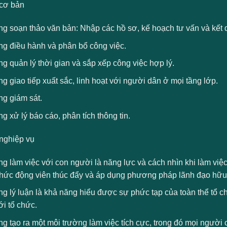
cơ bản
ng soạn thảo văn bản: Nhập các hồ sơ, kế hoạch tư vấn và kết 
ng điều hành và phân bổ công việc.
g quản lý thời gian và sắp xếp công việc hợp lý.
g giao tiếp xuất sắc, linh hoạt với người dân ở mọi tầng lớp.
ng giám sát.
g xử lý báo cáo, phân tích thông tin.
nghiệp vụ
ng làm việc với con người là năng lực và cách nhìn khi làm vi
thức động viên thúc đẩy và áp dụng phương pháp lãnh đạo hữu
g lý luận là khả năng hiểu được sự phức tạp của toàn thể tổ ch
i tổ chức.
g tạo ra một môi trường làm việc tích cực, trong đó mọi người