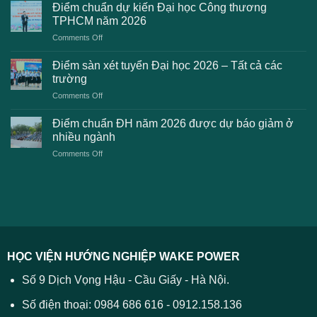
lỗi
chuẩn
Điểm chuẩn dự kiến Đại học Công thương
2K8
Đại
TPHCM năm 2026
gặp
học
on
Comments Off
phải
2026
Điểm
khi
dự
chuẩn
thanh
Điểm sàn xét tuyển Đại học 2026 – Tất cả các
kiến
dự
toán
trường
kiến
lệ
on
Comments Off
Đại
phí
Điểm
học
xét
sàn
Công
Điểm chuẩn ĐH năm 2026 được dự báo giảm ở
tuyển
xét
thương
nhiều ngành
ĐH
tuyển
TPHCM
2026
on
Comments Off
Đại
năm
và
Điểm
học
2026
cách
chuẩn
2026
xử
ĐH
–
lý
năm
Tất
2026
cả
được
các
dự
trường
báo
HỌC VIỆN HƯỚNG NGHIỆP WAKE POWER
giảm
ở
Số 9 Dịch Vọng Hậu - Cầu Giấy - Hà Nội.
nhiều
ngành
Số điện thoại: 0984 686 616 - 0912.158.136