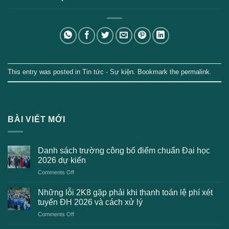
This entry was posted in
Tin tức - Sự kiện
. Bookmark the
permalink
.
BÀI VIẾT MỚI
Danh sách trường công bố điểm chuẩn Đại học
2026 dự kiến
on
Comments Off
Danh
sách
Những lỗi 2K8 gặp phải khi thanh toán lệ phí xét
trường
tuyển ĐH 2026 và cách xử lý
công
on
Comments Off
bố
Những
điểm