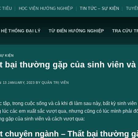
 TIÊU
HỌC VIỆN HƯỚNG NGHIỆP
TIN TỨC – SỰ KIỆN
TUYỂ
HỆ THỐNG ĐẠI LÝ
TỪ ĐIỂN HƯỚNG NGHIỆP
TRA CỨU T
SỰ KIỆN
ất bại thường gặp của sinh viên v
ON
13 JANUARY, 2023
BY
QUẢN TRỊ VIÊN
 tập, trong cuộc sống và cả khi đi làm sau này, bất kỳ sinh viê
 lúc các em xuất sắc vượt qua, nhưng cũng có lúc mình phải đối
ng gặp của sinh viên và cách vượt qua:
t chuyên ngành – Thất bại thường g