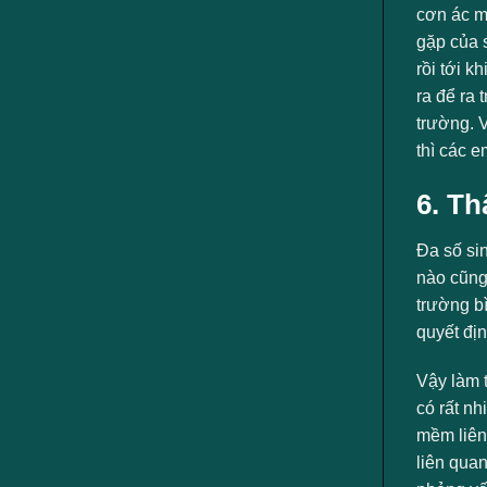
cơn ác m
gặp của 
rồi tới k
ra để ra
trường. V
thì các e
6. Th
Đa số sin
nào cũng
trường b
quyết địn
Vậy làm t
có rất n
mềm liên
liên qua