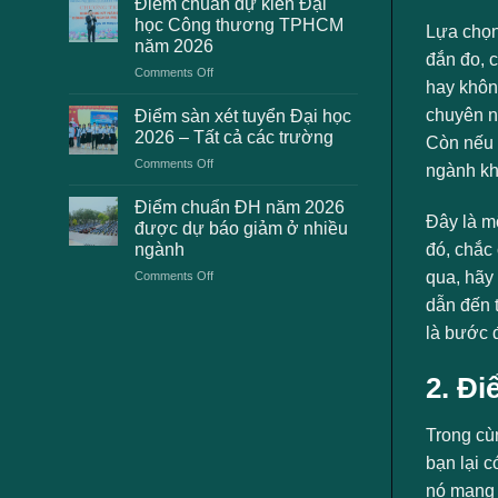
Điểm chuẩn dự kiến Đại
2K8
học
học Công thương TPHCM
Lựa chọn
gặp
2026
năm 2026
phải
dự
đắn đo, c
on
Comments Off
khi
kiến
hay khôn
Điểm
thanh
chuẩn
toán
chuyên n
Điểm sàn xét tuyển Đại học
dự
lệ
2026 – Tất cả các trường
Còn nếu 
kiến
phí
on
Comments Off
Đại
xét
ngành kh
Điểm
học
tuyển
sàn
Công
Điểm chuẩn ĐH năm 2026
ĐH
xét
Đây là mộ
thương
2026
được dự báo giảm ở nhiều
tuyển
TPHCM
và
ngành
đó, chắc
Đại
năm
cách
on
qua, hãy
Comments Off
học
2026
xử
Điểm
2026
lý
dẫn đến 
chuẩn
–
là bước 
ĐH
Tất
năm
cả
2026
các
2. Đi
được
trường
dự
báo
Trong cù
giảm
bạn lại c
ở
nhiều
nó mang 