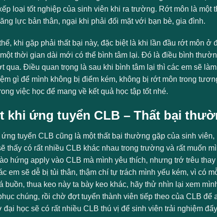
ếp loại tốt nghiệp của sinh viên khi ra trường. Rớt môn là một 
ăng lực bản thân, ngại khi phải đối mặt với bạn bè, gia đình.
thế, khi gặp phải thất bại này, đặc biệt là khi lần đầu rớt môn ở đ
một thời gian dài mới có thể bình tâm lại. Đó là điều bình thườ
 qua. Điều quan trọng là sau khi bình tâm lại thì các em sẽ là
iệm gì để mình không bị điểm kém, không bị rớt môn trong tươn
rong việc học để mang về kết quả học tập tốt nhé.
t khi ứng tuyển CLB – Thất bại thườ
i ứng tuyển CLB cũng là một thất bại thường gặp của sinh viên, 
ẽ thấy có rất nhiều CLB khác nhau trong trường và rất muốn mìn
ào hứng apply vào CLB mà mình yêu thích, nhưng trớ trêu thay là
ác em sẽ dễ bị tủi thân, thậm chí tự trách mình yếu kém, vì có 
buồn, thua keo này ta bày keo khác, hãy thử nhìn lại xem mình b
phục chúng, rồi chờ đợt tuyển thành viên tiếp theo của CLB để 
ở đại học sẽ có rất nhiều CLB thú vị để sinh viên trải nghiệm đấy