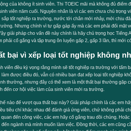
ộng của không ít sinh viên. Thi TOEIC mãi mà không đủ điểm để
sinh viên năm cuối. Nguyên nhân là vì các em chưa chú trọng vi
hi sắp tốt nghiệp ra trường, nước tới chân mới nhảy, mới chịu đ
 trường. Nhưng chính vì tự gấp gáp ấy mà các em phải đối mặt v
ậy giải pháp cho vấn đề này chính là hãy chú trọng học Tiếng A
m phải cố gắng và tập trung ôn luyện gấp 2, gấp 3 lần, thì mới có 
ất bại vì xếp loại tốt nghiệp không
h viên đều kỳ vọng rằng mình sẽ tốt nghiệp ra trường với tấm b
 làm được điều đó, vẫn có nhiều bạn đạt xếp loại tốt nghiệp k
ình thường, nhưng đây có thể xem là một thất bại thường gặp củ
h đến cơ hội việc làm của sinh viên mới ra trường.
hế nào để vượt qua thất bại này? Giải pháp chính là các em hãy
hiều tiêu chí khác nhau để đánh giá ứng viên, chứ không phải c
 quan đến công việc, các em hãy cố gắng trau dồi chúng. Hoặc
n đến ngành mà mình muốn làm việc. Đồng thời, các em cũng cầ