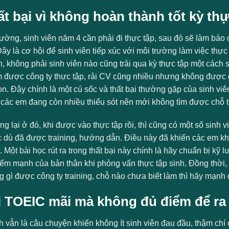
ất bại vì không hoàn thành tốt kỳ thự
ờng, sinh viên năm 4 cần phải đi thực tập, sau đó sẽ làm báo c
ây là cơ hội để sinh viên tiếp xúc với môi trường làm việc thự
n, không phải sinh viên nào cũng trải qua kỳ thực tập một cách
m được công ty thực tập, rải CV cũng nhiều nhưng không được 
. Đây chính là một cú sốc và thất bại thường gặp của sinh viên
 các em đang còn nhiều thiếu sót nên mới không tìm được chỗ t
 lại ở đó, khi được vào thực tập rồi, thì cũng có một số sinh 
c dù đã được training, hướng dẫn. Điều này đã khiến các em khô
. Một bài học rút ra trong thất bại này chính là hãy chuẩn bị k
m mạnh của bản thân khi phỏng vấn thực tập sinh. Đồng thời, tr
 gì được công ty training, chỗ nào chưa biết làm thì hãy mạnh d
hi TOEIC mãi mà không đủ điểm để ra
h vẫn là câu chuyện khiến không ít sinh viên đau đầu, thậm chí