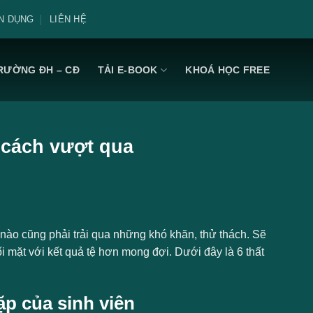
N DỤNG
LIÊN HỆ
RƯỜNG ĐH – CĐ
TẢI E-BOOK
KHOÁ HỌC FREE
à cách vượt qua
n nào cũng phải trải qua những khó khăn, thử thách. Sẽ
 mặt với kết quả tệ hơn mong đợi. Dưới đây là 6 thất
ặp của sinh viên