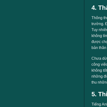
4. Th
Thông thư
trường. Đ
Tuy nhiê
không tì
được chọn
bản thân
Chưa dừng
công việ
không tốt
những điể
thu những
5. T
Tiếng An