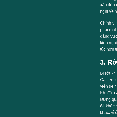
ngành
xấu đến x
nghi về n
Chính vì 
phải mất 
dàng vượt
kinh ngh
túc hơn t
3. Rớ
Bị rớt kh
Các em s
viên sẽ h
Khi đó, c
Đừng quá 
để khắc 
khác, vì 