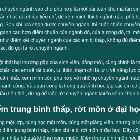
 chuyên ngành sao cho phù hợp là một bài toán khó mà tân sinh 
ân nhắc rất nhiều tiêu chí, để xem mình thích ngành nào, phù h
g. Sau khi lựa chọn được chuyên ngành, thì cuộc chiến chuyên 
gành cao hơn điểm chuẩn của ngành đó, của trường đó, thì 
như điểm xét chuyên ngành của các em bị thấp, không đủ điểm
ác, đó gọi là rớt chuyên ngành.
t thất bại thường gặp của sinh viên, đồng thời, cũng chính là thấ
 chắn các em sẽ rất buồn, tủi thân, thậm chí là tự ti về năng 
 cân nhắc xem mình còn phù hợp với những chuyên ngành nào k
thành công. Và quan trọng là trong quá trình học tập các em cố
đầu tiên thôi, đừng để việc rớt chuyên ngành khiến mình chùn 
ểm trung bình thấp, rớt môn ở đại họ
ng một lớp, cùng học một môn, cùng một giảng viên, nhưng lại 
ó điểm trung bình thấp, thậm chí là bị rớt môn ở đại học. Đây cũ
lại nhiều hệ quả không mong muốn. Điểm trung bình môn học th