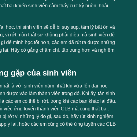
thất bại khiến sinh viên cảm thấy cực kỳ buồn, hoài
ại học, thì sinh viên sẽ dễ bị suy sụp, tâm lý bất ổn và
ng, vì rớt môn thật sự không phải điều mà sinh viên dễ
m gì để mình học tốt hơn, các em đã rút ra được những
g lai. Hãy cố gắng chăm chỉ, tập trung hơn và nghiêm
ng gặp của sinh viên
nhất là với sinh viên năm nhất khi vừa lên đại học.
h được vào làm thành viên trong đó. Khi ấy, tân sinh
 các em có thể bị rớt, trong khi các bạn khác lại đậu.
mỗi việc ứng tuyển thành viên CLB mà cũng thất bại.
ị rớt vì những lý do gì, sau đó, hãy rút kinh nghiệm
apply lại, hoặc các em cũng có thể ứng tuyển các CLB
.