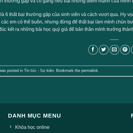
n thường gặp và cố gắng nêu bật những điểm mạnh của mình t
 là 6 thất bại thường gặp của sinh viên và cách vượt qua. Hy v
 các em có thể buồn, nhưng đừng để thất bại làm mình chùn bướ
đúc kết ra những bài học quý giá để bản thân mình trưởng th
 was posted in
Tin tức - Sự kiện
. Bookmark the
permalink
.
DANH MỤC MENU
Khóa học online