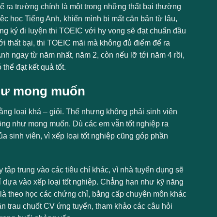
 ra trường chính là một trong những thất bại thường
ệc học Tiếng Anh, khiến mình bị mất căn bản từ lâu,
ăng ký đi luyện thi TOEIC với hy vọng sẽ đạt chuẩn đầu
ới thất bại, thi TOEIC mãi mà không đủ điểm để ra
nh ngay từ năm nhất, năm 2, còn nếu lỡ tới năm 4 rồi,
thể đạt kết quả tốt.
 như mong muốn
ằng loại khá – giỏi. Thế nhưng không phải sinh viên
hông như mong muốn. Dù các em vẫn tốt nghiệp ra
a sinh viên, vì xếp loại tốt nghiệp cũng góp phần
 tập trung vào các tiêu chí khác, vì nhà tuyển dụng sẽ
hỉ dựa vào xếp loại tốt nghiệp. Chẳng hạn như kỹ năng
 là theo học các chứng chỉ, bằng cấp chuyên môn khác
n trau chuốt CV ứng tuyển, tham khảo các câu hỏi