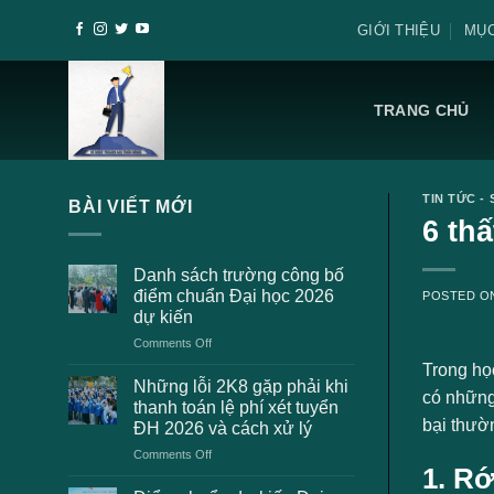
Skip
GIỚI THIỆU
MỤC
to
content
TRANG CHỦ
TIN TỨC - 
BÀI VIẾT MỚI
6 th
Danh sách trường công bố
điểm chuẩn Đại học 2026
POSTED 
dự kiến
on
Comments Off
Danh
Trong học
sách
Những lỗi 2K8 gặp phải khi
có những
trường
thanh toán lệ phí xét tuyển
công
bại thườ
ĐH 2026 và cách xử lý
bố
on
Comments Off
điểm
1. Rớ
Những
chuẩn
lỗi
Đại