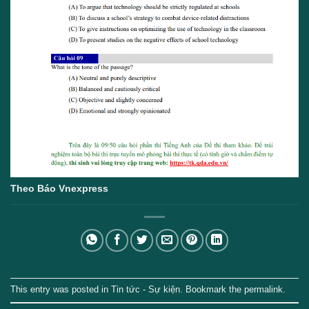
Theo Báo Vnexpress
This entry was posted in
Tin tức - Sự kiện
. Bookmark the
permalink
.