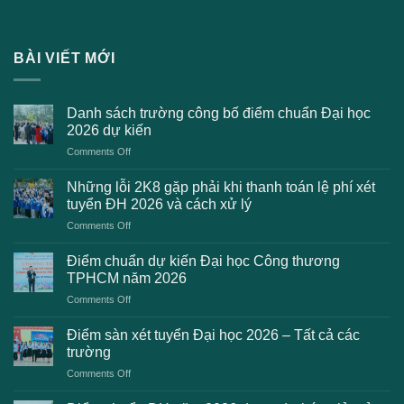
BÀI VIẾT MỚI
Danh sách trường công bố điểm chuẩn Đại học
2026 dự kiến
on
Comments Off
Danh
sách
Những lỗi 2K8 gặp phải khi thanh toán lệ phí xét
trường
tuyển ĐH 2026 và cách xử lý
công
on
Comments Off
bố
Những
điểm
lỗi
chuẩn
Điểm chuẩn dự kiến Đại học Công thương
2K8
Đại
TPHCM năm 2026
gặp
học
on
Comments Off
phải
2026
Điểm
khi
dự
chuẩn
thanh
Điểm sàn xét tuyển Đại học 2026 – Tất cả các
kiến
dự
toán
trường
kiến
lệ
on
Comments Off
Đại
phí
Điểm
học
xét
sàn