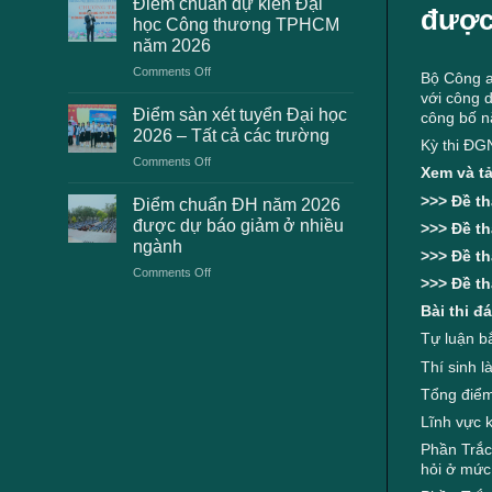
Điểm chuẩn dự kiến Đại
được
2K8
học
học Công thương TPHCM
gặp
2026
năm 2026
phải
dự
on
Comments Off
khi
kiến
Bộ Công a
Điểm
thanh
với công 
chuẩn
toán
Điểm sàn xét tuyển Đại học
công bố 
dự
lệ
2026 – Tất cả các trường
Kỳ thi ĐG
kiến
phí
on
Comments Off
Đại
xét
Xem và t
Điểm
học
tuyển
sàn
>>>
Đề t
Công
Điểm chuẩn ĐH năm 2026
ĐH
xét
thương
2026
được dự báo giảm ở nhiều
>>>
Đề t
tuyển
TPHCM
và
ngành
Đại
>>>
Đề t
năm
cách
on
Comments Off
học
2026
xử
>>>
Đề t
Điểm
2026
lý
chuẩn
Bài thi 
–
ĐH
Tất
Tự luận b
năm
cả
2026
Thí sinh l
các
được
trường
Tổng điểm
dự
Lĩnh vực k
báo
giảm
Phần Trắc 
ở
hỏi ở mức
nhiều