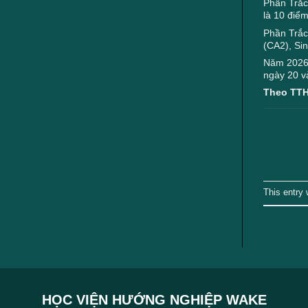
Phần Trắc 
ngành
là 10 điể
Phần Trắc 
(CA2), Sin
Năm 2026,
ngày 20 và
Theo TT
This entry
HỌC VIỆN HƯỚNG NGHIỆP WAKE