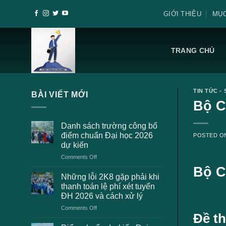
Skip
GIỚI THIỆU
MỤC
to
content
TRANG CHỦ
TIN TỨC - 
BÀI VIẾT MỚI
Bộ C
Danh sách trường công bố
điểm chuẩn Đại học 2026
POSTED 
dự kiến
on
Comments Off
Danh
Bộ C
sách
Những lỗi 2K8 gặp phải khi
trường
thanh toán lệ phí xét tuyển
công
ĐH 2026 và cách xử lý
bố
on
Comments Off
điểm
Đề t
Những
chuẩn
lỗi
Đại