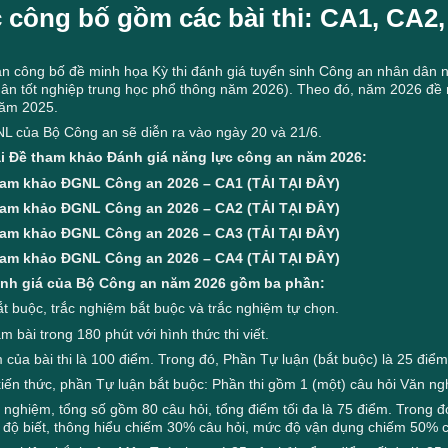
 công bố gồm các bài thi: CA1, CA2,
n công bố đề minh họa Kỳ thi đánh giá tuyển sinh Công an nhân dân nă
dân tốt nghiệp trung học phổ thông năm 2026). Theo đó, năm 2026 đề m
năm 2025.
NL của Bộ Công an sẽ diễn ra vào ngày 20 và 21/6.
ải Đề tham khảo Đánh giá năng lực công an năm 2026:
ham khảo ĐGNL Công an 2026 – CA1 (TẢI TẠI ĐÂY)
ham khảo ĐGNL Công an 2026 – CA2 (TẢI TẠI ĐÂY)
ham khảo ĐGNL Công an 2026 – CA3 (TẢI TẠI ĐÂY)
ham khảo ĐGNL Công an 2026 – CA4 (TẢI TẠI ĐÂY)
đánh giá của Bộ Công an năm 2026 gồm ba phần:
ắt buộc, trắc nghiệm bắt buộc và trắc nghiệm tự chọn.
àm bài trong 180 phút với hình thức thi viết.
 của bài thi là 100 điểm. Trong đó, Phần Tự luận (bắt buộc) là 25 điể
iến thức, phần Tự luận bắt buộc: Phần thi gồm 1 (một) câu hỏi Văn nghị
nghiệm, tổng số gồm 80 câu hỏi, tổng điểm tối đa là 75 điểm. Trong đó
 độ biết, thông hiểu chiếm 30% câu hỏi, mức độ vận dụng chiếm 50% 