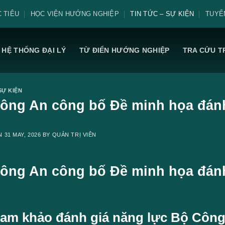
 TIÊU
HỌC VIỆN HƯỚNG NGHIỆP
TIN TỨC – SỰ KIỆN
TUYỂ
HỆ THỐNG ĐẠI LÝ
TỪ ĐIỂN HƯỚNG NGHIỆP
TRA CỨU T
SỰ KIỆN
ông An công bố Đề minh họa đánh
ON
31 MAY, 2026
BY
QUẢN TRỊ VIÊN
ông An công bố Đề minh họa đánh
ham khảo đánh giá năng lực Bộ Công