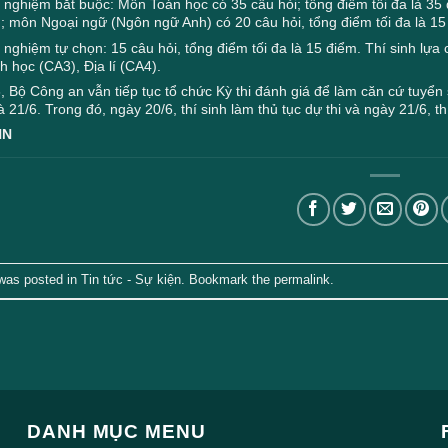
nghiệm bắt buộc: Môn Toán học có 35 câu hỏi; tổng điểm tối đa là 35 đ
m; môn Ngoại ngữ (Ngôn ngữ Anh) có 20 câu hỏi, tổng điểm tối đa là 15
nghiệm tự chọn: 15 câu hỏi, tổng điểm tối đa là 15 điểm. Thí sinh lựa
h học (CA3), Địa lí (CA4).
 Bộ Công an vẫn tiếp tục tổ chức Kỳ thi đánh giá để làm căn cứ tuyển 
 21/6. Trong đó, ngày 20/6, thí sinh làm thủ tục dự thi và ngày 21/6, thí
HN
 was posted in
Tin tức - Sự kiện
. Bookmark the
permalink
.
DANH MỤC MENU