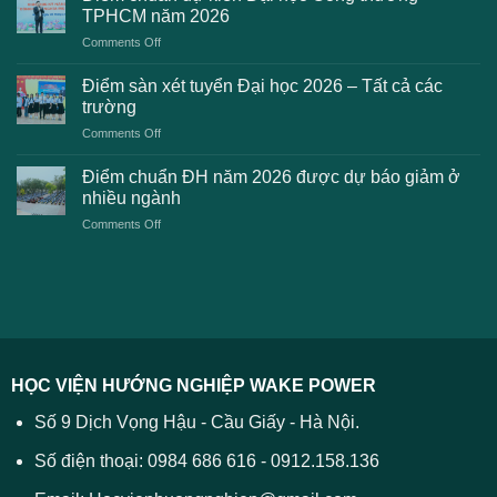
2K8
Đại
TPHCM năm 2026
gặp
học
on
Comments Off
phải
2026
Điểm
khi
dự
chuẩn
thanh
Điểm sàn xét tuyển Đại học 2026 – Tất cả các
kiến
dự
toán
trường
kiến
lệ
on
Comments Off
Đại
phí
Điểm
học
xét
sàn
Công
Điểm chuẩn ĐH năm 2026 được dự báo giảm ở
tuyển
xét
thương
nhiều ngành
ĐH
tuyển
TPHCM
2026
on
Comments Off
Đại
năm
và
Điểm
học
2026
cách
chuẩn
2026
xử
ĐH
–
lý
năm
Tất
2026
cả
được
các
dự
trường
báo
HỌC VIỆN HƯỚNG NGHIỆP WAKE POWER
giảm
ở
Số 9 Dịch Vọng Hậu - Cầu Giấy - Hà Nội.
nhiều
ngành
Số điện thoại: 0984 686 616 - 0912.158.136