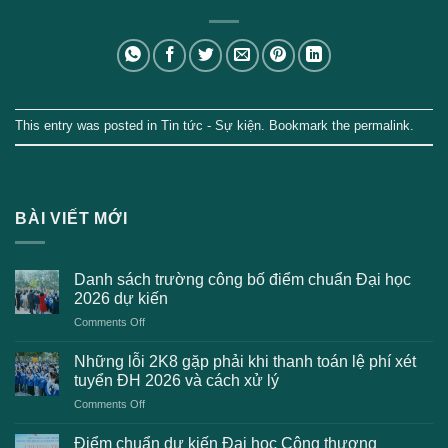
This entry was posted in
Tin tức - Sự kiện
. Bookmark the
permalink
.
BÀI VIẾT MỚI
Danh sách trường công bố điểm chuẩn Đại học
2026 dự kiến
on
Comments Off
Danh
sách
Những lỗi 2K8 gặp phải khi thanh toán lệ phí xét
trường
tuyển ĐH 2026 và cách xử lý
công
on
Comments Off
bố
Những
điểm
lỗi
chuẩn
Điểm chuẩn dự kiến Đại học Công thương