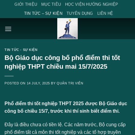
Skip
GIỚI THIỆU
MỤC TIÊU
HỌC VIỆN HƯỚNG NGHIỆP
to
TIN TỨC – SỰ KIỆN
TUYỂN DỤNG
LIÊN HỆ
content
TIN TỨC - SỰ KIỆN
Bộ Giáo dục công bố phổ điểm thi tốt
nghiệp THPT chiều mai 15/7/2025
POSTED ON
14 JULY, 2025
BY
QUẢN TRỊ VIÊN
Phổ điểm thi tốt nghiệp THPT 2025 được Bộ Giáo dục
công bố chiều 15/7, trước khi thí sinh biết điểm thi.
Đây là điều chưa có tiền lệ. Các năm trước, Bộ cung cấp
phổ điểm tất cả môn thi tốt nghiệp và các tổ hợp truyền