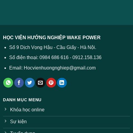
2026
cách
chuẩn
2026
xử
ĐH
–
lý
năm
Tất
2026
cả
được
các
dự
trường
báo
HỌC VIỆN HƯỚNG NGHIỆP WAKE POWER
giảm
ở
Số 9 Dịch Vọng Hậu - Cầu Giấy - Hà Nội.
nhiều
ngành
Số điện thoại: 0984 686 616 - 0912.158.136
Email: Hocvienhuongnghiep@gmail.com
DANH MỤC MENU
Khóa học online
Sự kiện