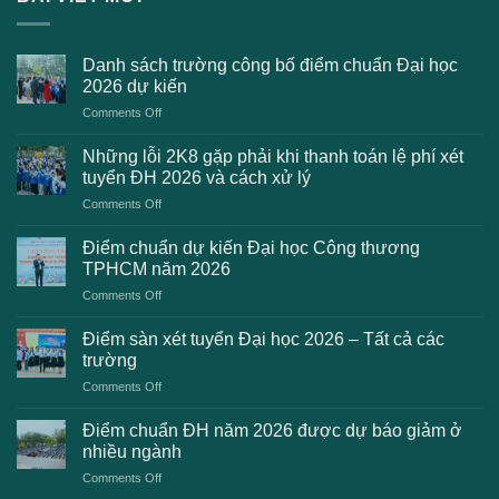
Danh sách trường công bố điểm chuẩn Đại học
2026 dự kiến
on
Comments Off
Danh
sách
Những lỗi 2K8 gặp phải khi thanh toán lệ phí xét
trường
tuyển ĐH 2026 và cách xử lý
công
on
Comments Off
bố
Những
điểm
lỗi
chuẩn
Điểm chuẩn dự kiến Đại học Công thương
2K8
Đại
TPHCM năm 2026
gặp
học
on
Comments Off
phải
2026
Điểm
khi
dự
chuẩn
thanh
Điểm sàn xét tuyển Đại học 2026 – Tất cả các
kiến
dự
toán
trường
kiến
lệ
on
Comments Off
Đại
phí
Điểm
học
xét
sàn
Công
Điểm chuẩn ĐH năm 2026 được dự báo giảm ở
tuyển
xét
thương
nhiều ngành
ĐH
tuyển
TPHCM
2026
on
Comments Off
Đại
năm
và
Điểm
học