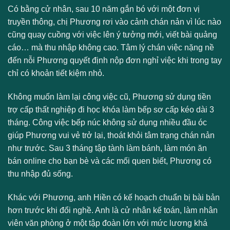
Có bằng cử nhân, sau 10 năm gắn bó với một đơn vị
truyền thông, chị Phương rơi vào cảnh chán nản vì lúc nào
cũng quay cuồng với việc lên ý tưởng mới, viết bài quảng
cáo… mà thu nhập không cao. Tâm lý chán việc nặng nề
đến nỗi Phương quyết định nộp đơn nghỉ việc khi trong tay
chỉ có khoản tiết kiệm nhỏ.
Không muốn làm lại công việc cũ, Phương sử dụng tiền
trợ cấp thất nghiệp đi học khóa làm bếp sơ cấp kéo dài 3
tháng. Công việc bếp núc không sử dụng nhiều đầu óc
giúp Phương vui vẻ trở lại, thoát khỏi tâm trạng chán nản
như trước. Sau 3 tháng tập tành làm bánh, làm món ăn
bán online cho bạn bè và các mối quen biết, Phương có
thu nhập đủ sống.
Khác với Phương, anh Hiền có kế hoạch chuẩn bị bài bản
hơn trước khi đổi nghề. Anh là cử nhân kế toán, làm nhân
viên văn phòng ở một tập đoàn lớn với mức lương khá