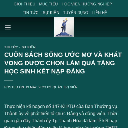
Skip
GIỚI THIỆU
MỤC TIÊU
HỌC VIỆN HƯỚNG NGHIỆP
to
TIN TỨC – SỰ KIỆN
TUYỂN DỤNG
LIÊN HỆ
content
TIN TỨC - SỰ KIỆN
CUỐN SÁCH SỐNG ƯỚC MƠ VÀ KHÁT
VỌNG ĐƯỢC CHỌN LÀM QUÀ TẶNG
HỌC SINH KẾT NẠP ĐẢNG
POSTED ON
19 MAY, 2023
BY
QUẢN TRỊ VIÊN
Thực hiện kế hoạch số 147-KH/TU của Ban Thường vụ
Thành ủy về phát triển tổ chức Đảng và đảng viên. Thời
gian gần đây Thành ủy Tp Thanh Hóa đã làm lễ kết nạp
Đảng cho nhiều đảng viên là học sinh các trường THPT