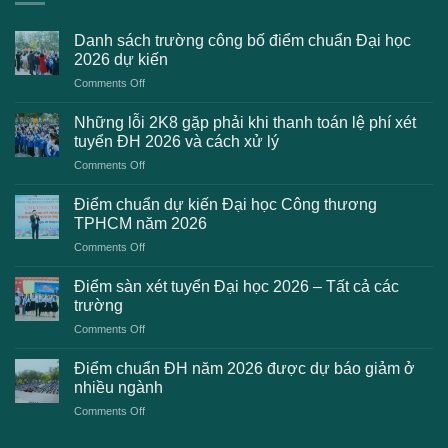
Danh sách trường công bố điểm chuẩn Đại học
2026 dự kiến
on
Comments Off
Danh
sách
Những lỗi 2K8 gặp phải khi thanh toán lệ phí xét
trường
tuyển ĐH 2026 và cách xử lý
công
on
Comments Off
bố
Những
điểm
lỗi
chuẩn
Điểm chuẩn dự kiến Đại học Công thương
2K8
Đại
TPHCM năm 2026
gặp
học
on
Comments Off
phải
2026
Điểm
khi
dự
chuẩn
thanh
Điểm sàn xét tuyển Đại học 2026 – Tất cả các
kiến
dự
toán
trường
kiến
lệ
on
Comments Off
Đại
phí
Điểm
học
xét
sàn
Công
Điểm chuẩn ĐH năm 2026 được dự báo giảm ở
tuyển
xét
thương
nhiều ngành
ĐH
tuyển
TPHCM
2026
on
Comments Off
Đại
năm
và
Điểm
học
2026
cách
chuẩn
2026