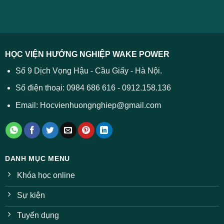
xử
ĐH
–
lý
năm
Tất
2026
cả
được
các
dự
trường
báo
HỌC VIỆN HƯỚNG NGHIỆP WAKE POWER
giảm
ở
Số 9 Dịch Vọng Hậu - Cầu Giấy - Hà Nội.
nhiều
ngành
Số điện thoại: 0984 686 616 - 0912.158.136
Email: Hocvienhuongnghiep@gmail.com
DANH MỤC MENU
Khóa học online
Sự kiện
Tuyển dụng