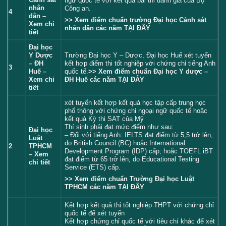
ngữ quốc tế với kết quả bài thi đánh giá của Bộ
nhân
Công an.
4
dân –
>> Xem điểm chuẩn trường Đại học Cảnh sát
Xem chi
nhân dân các năm
TẠI ĐÂY
tiết
Đại học
Y Dược
Trường Đại học Y – Dược, Đại học Huế xét tuyển
– ĐH
kết hợp điểm thi tốt nghiệp với chứng chỉ tiếng Anh
3
Huế –
quốc tế.
>> Xem điểm chuẩn Đại học Y dược –
Xem chi
ĐH Huế các năm
TẠI ĐÂY
tiết
xét tuyển kết hợp kết quả học tập cấp trung học
phổ thông với chứng chỉ ngoại ngữ quốc tế hoặc
kết quả Kỳ thi SAT của Mỹ
Thí sinh phải đạt mức điểm như sau:
Đại học
– Đối với tiếng Anh: IELTS đạt điểm từ 5,5 trở lên,
Luật
do British Council (BC) hoặc International
2
TPHCM
Development Program (IDP) cấp; hoặc TOEFL iBT
– Xem
đạt điểm từ 65 trở lên, do Educational Testing
chi tiết
Service (ETS) cấp.
>> Xem điểm chuẩn Trường Đại học Luật
TPHCM các năm
TẠI ĐÂY
Kết hợp kết quả thi tốt nghiệp THPT với chứng chỉ
quốc tế để xét tuyển
Kết hợp chứng chỉ quốc tế với tiêu chí khác để xét