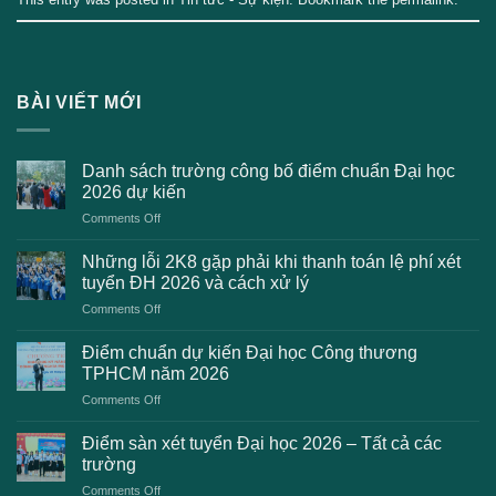
BÀI VIẾT MỚI
Danh sách trường công bố điểm chuẩn Đại học
2026 dự kiến
on
Comments Off
Danh
sách
Những lỗi 2K8 gặp phải khi thanh toán lệ phí xét
trường
tuyển ĐH 2026 và cách xử lý
công
on
Comments Off
bố
Những
điểm
lỗi
chuẩn
Điểm chuẩn dự kiến Đại học Công thương
2K8
Đại
TPHCM năm 2026
gặp
học
on
Comments Off
phải
2026
Điểm
khi
dự
chuẩn
thanh
Điểm sàn xét tuyển Đại học 2026 – Tất cả các
kiến
dự
toán
trường
kiến
lệ
on
Comments Off
Đại
phí