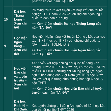
phát triển các năm
TẠI ĐÂY
Phương thức 2: Xét tuyển kết hợp kết quả thi tốt
Đại học
nghiệp THPT năm 2026 với chứng chỉ ngoại ngữ
Thăng
quốc tế còn hạn sử dụng.
10
Long –
Xem chi
>> Xem điểm chuẩn Đại học Thăng Long các
tiết
năm
TẠI ĐÂY
Học viện Ngân hàng xét tuyển kết hợp kết quả học
Học viện
tập THPT (học bạ THPT) với chứng chỉ quốc tế
ngân
(SAT, IELTS, TOEFL iBT)
9
hàng –
Xem chi
>> Xem điểm chuẩn Học viện Ngân hàng các
tiết
năm
TẠI ĐÂY
Xét tuyển kết hợp chứng chỉ quốc tế tiếng Anh
tương đương IELTS 6.5 trở lên, chứng chỉ SAT tối
Học viện
thiểu 1200/1600, chứng chỉ Khung năng lực ngoại
Báo chí
ngữ 6 bậc dùng cho Việt Nam (VSTEP) bậc 3 trở
và tuyên
8
lên với kết quả trung bình chung học tập 6 học kỳ
truyền –
bậc THPT.
Xem chi
tiết
>> Xem điểm chuẩn Học viện Báo chí và tuyên
truyền các năm
TẠI ĐÂY
Đại học
Kinh tế –
Xét tuyển chứng chỉ tiếng Anh quốc tế kết hợp kết
ĐH Quốc
quả thi tốt nghiệp THPT 2026