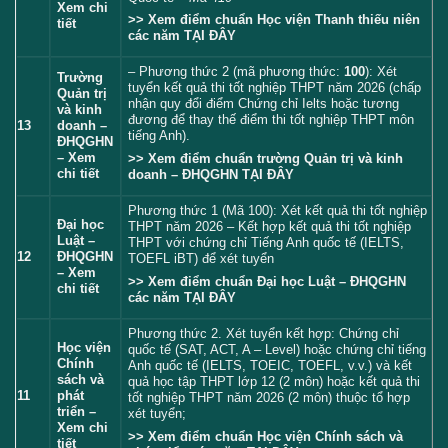
Xem chi
>> Xem điểm chuẩn Học viện Thanh thiếu niên
tiết
các năm
TẠI ĐÂY
– Phương thức 2 (mã phương thức:
100
): Xét
Trường
tuyển kết quả thi tốt nghiệp THPT năm 2026 (chấp
Quản trị
nhận quy đổi điểm Chứng chỉ Ielts hoặc tương
và kinh
đương để thay thế điểm thi tốt nghiệp THPT môn
13
doanh –
tiếng Anh).
ĐHQGHN
– Xem
>> Xem điểm chuẩn trường Quản trị và kinh
chi tiết
doanh – ĐHQGHN
TẠI ĐÂY
Phương thức 1 (Mã 100): Xét kết quả thi tốt nghiệp
Đại học
THPT năm 2026 – Kết hợp kết quả thi tốt nghiệp
Luật –
THPT với chứng chỉ Tiếng Anh quốc tế (IELTS,
12
ĐHQGHN
TOEFL iBT) để xét tuyển
– Xem
>> Xem điểm chuẩn Đại học Luật – ĐHQGHN
chi tiết
các năm
TẠI ĐÂY
Phương thức 2. Xét tuyển kết hợp: Chứng chỉ
Học viện
quốc tế (SAT, ACT, A – Level) hoặc chứng chỉ tiếng
Chính
Anh quốc tế (IELTS, TOEIC, TOEFL, v.v.) và kết
sách và
quả học tập THPT lớp 12 (2 môn) hoặc kết quả thi
11
phát
tốt nghiệp THPT năm 2026 (2 môn) thuộc tổ hợp
triển –
xét tuyển;
Xem chi
>> Xem điểm chuẩn Học viện Chính sách và
tiết