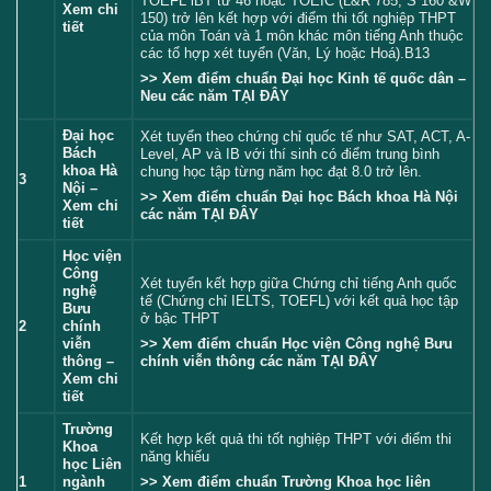
TOEFL iBT từ 46 hoặc TOEIC (L&R 785, S 160 &W
Xem chi
150) trở lên kết hợp với điểm thi tốt nghiệp THPT
tiết
của môn Toán và 1 môn khác môn tiếng Anh thuộc
các tổ hợp xét tuyển (Văn, Lý hoặc Hoá).B13
>> Xem điểm chuẩn Đại học Kinh tế quốc dân –
Neu các năm
TẠI ĐÂY
Đại học
Xét tuyển theo chứng chỉ quốc tế như SAT, ACT, A-
Bách
Level, AP và IB với thí sinh có điểm trung bình
khoa Hà
chung học tập từng năm học đạt 8.0 trở lên.
3
Nội –
>> Xem điểm chuẩn Đại học Bách khoa Hà Nội
Xem chi
các năm
TẠI ĐÂY
tiết
Học viện
Công
Xét tuyển kết hợp giữa Chứng chỉ tiếng Anh quốc
nghệ
tế (Chứng chỉ IELTS, TOEFL) với kết quả học tập
Bưu
ở bậc THPT
2
chính
>> Xem điểm chuẩn Học viện Công nghệ Bưu
viễn
chính viễn thông các năm
TẠI ĐÂY
thông –
Xem chi
tiết
Trường
Kết hợp kết quả thi tốt nghiệp THPT với điểm thi
Khoa
năng khiếu
học Liên
>> Xem điểm chuẩn Trường Khoa học liên
1
ngành