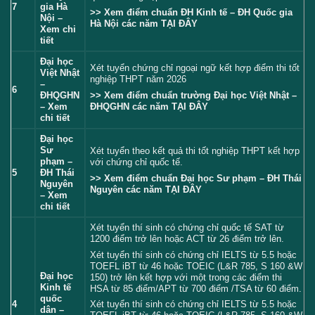
7
gia Hà
>> Xem điểm chuẩn ĐH Kinh tế – ĐH Quốc gia
Nội –
Hà Nội các năm
TẠI ĐÂY
Xem chi
tiết
Đại học
Xét tuyển chứng chỉ ngoại ngữ kết hợp điểm thi tốt
Việt Nhật
nghiệp THPT năm 2026
–
6
>> Xem điểm chuẩn trường Đại học Việt Nhật –
ĐHQGHN
ĐHQGHN các năm
TẠI ĐÂY
– Xem
chi tiết
Đại học
Sư
Xét tuyển theo kết quả thi tốt nghiệp THPT kết hợp
phạm –
với chứng chỉ quốc tế.
5
ĐH Thái
>> Xem điểm chuẩn Đại học Sư phạm – ĐH Thái
Nguyên
Nguyên các năm
TẠI ĐÂY
– Xem
chi tiết
Xét tuyển thí sinh có chứng chỉ quốc tế SAT từ
1200 điểm trở lên hoặc ACT từ 26 điểm trở lên.
Xét tuyển thí sinh có chứng chỉ IELTS từ 5.5 hoặc
TOEFL iBT từ 46 hoặc TOEIC (L&R 785, S 160 &W
Đại học
150) trở lên kết hợp với một trong các điểm thi
Kinh tế
HSA từ 85 điểm/APT từ 700 điểm /TSA từ 60 điểm.
quốc
Xét tuyển thí sinh có chứng chỉ IELTS từ 5.5 hoặc
4
dân –