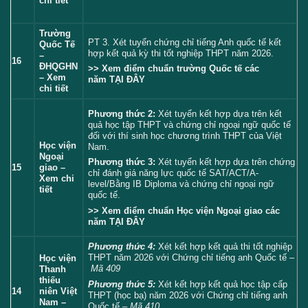
chi tiết
Trường
PT 3. Xét tuyển chứng chỉ tiếng Anh quốc tế kết
Quốc Tế
hợp kết quả kỳ thi tốt nghiệp THPT năm 2026.
–
16
ĐHQGHN
>> Xem điểm chuẩn trường Quốc tế các
– Xem
năm
TẠI ĐÂY
chi tiết
Phương thức 2:
Xét tuyển kết hợp dựa trên kết
quả học tập THPT và chứng chỉ ngoại ngữ quốc tế
đối với thí sinh học chương trình THPT của Việt
Học viện
Nam.
Ngoại
Phương thức 3:
Xét tuyển kết hợp dựa trên chứng
15
giao –
chỉ đánh giá năng lực quốc tế SAT/ACT/A-
Xem chi
level/Bằng IB Diploma và chứng chỉ ngoại ngữ
tiết
quốc tế.
>> Xem điểm chuẩn Học viện Ngoại giao các
năm
TẠI ĐÂY
Phương thức 4:
Xét kết hợp kết quả thi tốt nghiệp
THPT năm 2026 với Chứng chỉ tiếng anh Quốc tế –
Học viện
Mã 409
Thanh
thiếu
Phương thức 5:
Xét kết hợp kết quả học tập cấp
14
niên Việt
THPT (học bạ) năm 2026 với Chứng chỉ tiếng anh
Nam –
Quốc tế
– Mã 410