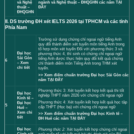
ngành và Nghệ thuật – ĐHQGHN các năm
TẠI
và Nghệ
ĐÂY
thuật –
ĐHQGHN
II. DS trường ĐH xét IELTS 2026 tại TPHCM và các tỉnh
Phía Nam
Trường sử dụng chứng chỉ ngoại ngữ tiếng Anh
quy đổi thành điểm xét tuyển môn tiếng Anh trong
tổ hợp môn xét tuyển Đối với phương thức 3 và
Đại học
phương thức 4, thí sinh có chứng chỉ ngoại ngữ
Sài Gòn
tiếng Anh được thực hiện quy đổi kết quả chứng
6
– Xem
chỉ thành điểm môn Tiếng Anh trong THM xét
chi tiết
tuyển.
>> Xem điểm chuẩn trường Đại học Sài Gòn các
năm
TẠI ĐÂY
Phương thức 3: Xét tuyển kết hợp kết quả thi tốt
Đại học
nghiệp THPT năm 2026 với chứng chỉ ngoại ngữ
Kinh tế –
Phương thức 4: Xét tuyển kết hợp kết quả học tập
Đại học
5
cấp THPT (Học bạ) với chứng chỉ ngoại ngữ
Huế –
Xem chi
>> Xem điểm chuẩn trường Đại học Kinh tế –
tiết
ĐH Huế các năm
TẠI ĐÂY
Đại học
Phương thức 2:
Xét tuyển kết hợp chứng chỉ ngoại
Cảnh sát