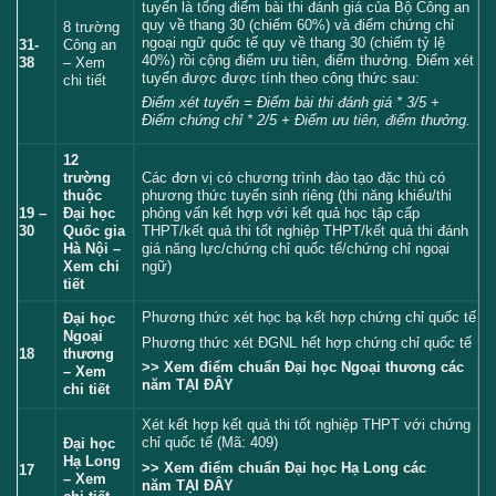
tuyển là tổng điểm bài thi đánh giá của Bộ Công an
quy về thang 30 (chiếm 60%) và điểm chứng chỉ
8 trường
ngoại ngữ quốc tế quy về thang 30 (chiếm tỷ lệ
31-
Công an
40%) rồi cộng điểm ưu tiên, điểm thưởng. Điểm xét
38
– Xem
tuyển được được tính theo công thức sau:
chi tiết
Điểm xét tuyển = Điểm bài thi đánh giá * 3/5 +
Điểm chứng chỉ * 2/5 + Điểm ưu tiên, điểm thưởng.
12
trường
Các đơn vị có chương trình đào tạo đặc thù có
thuộc
phương thức tuyển sinh riêng (thi năng khiếu/thi
19 –
Đại học
phỏng vấn kết hợp với kết quả học tập cấp
30
Quốc gia
THPT/kết quả thi tốt nghiệp THPT/kết quả thi đánh
Hà Nội –
giá năng lực/chứng chỉ quốc tế/chứng chỉ ngoại
Xem chi
ngữ)
tiết
Phương thức xét học bạ kết hợp chứng chỉ quốc tế
Đại học
Ngoại
Phương thức xét ĐGNL hết hợp chứng chỉ quốc tế
18
thương
>> Xem điểm chuẩn Đại học Ngoại thương các
– Xem
năm
TẠI ĐÂY
chi tiết
Xét kết hợp kết quả thi tốt nghiệp THPT với chứng
chỉ quốc tế (Mã: 409)
Đại học
Hạ Long
>> Xem điểm chuẩn Đại học Hạ Long các
17
– Xem
năm
TẠI ĐÂY