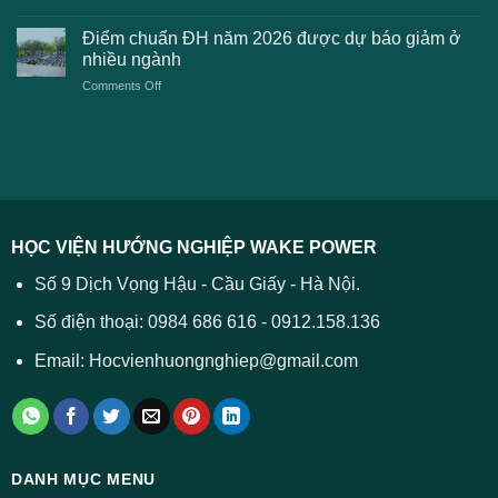
Điểm
học
xét
sàn
Công
Điểm chuẩn ĐH năm 2026 được dự báo giảm ở
tuyển
xét
thương
nhiều ngành
ĐH
tuyển
TPHCM
2026
on
Comments Off
Đại
năm
và
Điểm
học
2026
cách
chuẩn
2026
xử
ĐH
–
lý
năm
Tất
2026
cả
được
các
dự
trường
báo
HỌC VIỆN HƯỚNG NGHIỆP WAKE POWER
giảm
ở
Số 9 Dịch Vọng Hậu - Cầu Giấy - Hà Nội.
nhiều
ngành
Số điện thoại: 0984 686 616 - 0912.158.136
Email: Hocvienhuongnghiep@gmail.com
DANH MỤC MENU