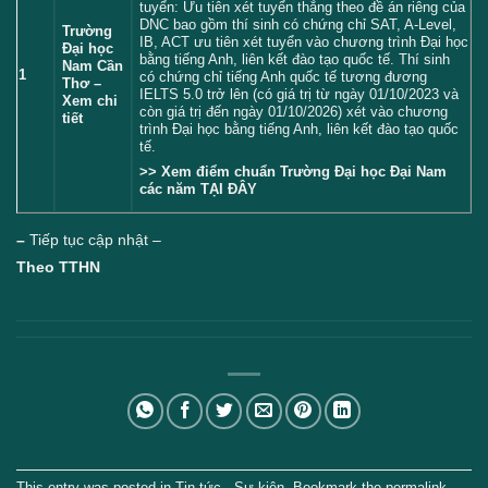
tuyển: Ưu tiên xét tuyển thẳng theo đề án riêng của
DNC bao gồm thí sinh có chứng chỉ SAT, A-Level,
Trường
IB, ACT ưu tiên xét tuyển vào chương trình Đại học
Đại học
bằng tiếng Anh, liên kết đào tạo quốc tế. Thí sinh
Nam Cần
1
có chứng chỉ tiếng Anh quốc tế tương đương
Thơ –
IELTS 5.0 trở lên (có giá trị từ ngày 01/10/2023 và
Xem chi
còn giá trị đến ngày 01/10/2026) xét vào chương
tiết
trình Đại học bằng tiếng Anh, liên kết đào tạo quốc
tế.
>> Xem điểm chuẩn Trường Đại học Đại Nam
các năm
TẠI ĐÂY
–
Tiếp tục cập nhật –
Theo TTHN
This entry was posted in
Tin tức - Sự kiện
. Bookmark the
permalink
.