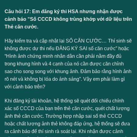
Câu hỏi 17: Em đăng ký thi HSA nhưng nhận được
cảnh báo “Số CCCD không trùng khớp với dữ liệu trên
Thẻ căn cước.
Hãy kiểm tra và cập nhật lại SỐ CĂN CƯỚC… Thí sinh sẽ
không được dự thi nếu ĐĂNG KÝ SAI số căn cước” hoặc
“Hình ảnh chứng minh nhân dân cần phải nằm đầy đủ
trong khung hình và 4 cạnh của nó cần được căn chỉnh
sao cho song song với khung ảnh. Đảm bảo rằng hình ảnh
rõ nét và không bị lóa do ánh sáng”. Vậy em phải làm gì
với cảnh báo trên?
Khi đăng ký tài khoản, hệ thống sẽ quét đối chiếu chính
xác số CCCD của bạn trên thẻ căn cước, quét chất lượng
ảnh thẻ căn cước. Trường hợp nhập sai số thẻ CCCD
hoặc chất lượng ảnh thẻ không đáp ứng, hệ thống sẽ đưa
ra cảnh báo để thí sinh rà soát lại. Khi nhận được cảnh