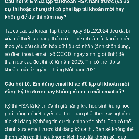
Câu hỏi 9: Em đã lập tài khoản HSA năm trước (và đã
dự thi hoặc chưa) thì có phải lập tài khoản mới hay
không để dự thi năm nay?
Tất cả các tài khoản lập trước ngày 31/12/2024 đều đã bị
xóa để thiết lập trạng thái mới. Thí sinh lập tài khoản mới
theo yêu cầu chuẩn hóa dữ liệu cá nhân (ảnh chân dung,
số điện thoại, email, số CCCD, ngày sinh, giới tính) để
tham dự các đợt thi kể từ năm 2025. Thí có thể lập tài
khoản mới từ ngày 1 tháng Một năm 2025.
Câu hỏi 10: Em dùng email khác để lập tài khoản mới
đăng ký thi được hay không vì em bị mất email cũ?
Kỳ thi HSA là kỳ thi đánh giá năng lực học sinh trung học
phổ thông để xét tuyển đại học, bạn phải thực sự nghiêm
túc khi đăng ký thông tin dự thi chính xác nhất. Bạn có thể
chỉnh sửa email trước khi đăng ký ca thi. Bạn sẽ không thể
thanh toán ca thi nếu không kích hoạt tài khoản gửi qua