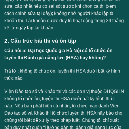
sửa, cập nhật nếu có sai sót trước khi chọn ca thi (xem
cách chỉnh sửa tại đây); không nhờ người khác lập tài
khoản thi. Tài khoản được duy trì hoạt động trong 24 tháng
kể từ ngày lập tài khoản.
2. Cấu trúc bài thi và ôn tập
Câu hỏi 5: Đại học Quốc gia Hà Nội có tổ chức ôn
luyện thi Đánh giá năng lực (HSA) hay không?
Trả lời: không tổ chức ôn, luyện thi HSA dưới bất kỳ hình
thức nào
Viện Đào tạo số và Khảo thí và các đơn vị thuộc ĐHQGHN
không tổ chức ôn, luyện thi HSA dưới bất kỳ hình thức
nào. Nếu bạn phát hiện cá nhân, tổ chức mạo danh Viện
Đào tạo số và Khảo thí tổ chức luyện thi HSA hãy báo cho
chúng tôi biết để xử lý theo pháp luật. Chúng tôi chỉ xuất
bản duy nhất cuốn “Hướng dẫn thi đánh giá năng lực của