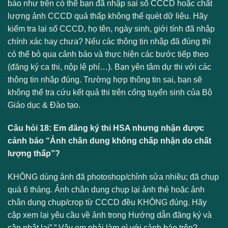
báo như trên có thể bạn đã nhập sai số CCCD hoặc chất
lượng ảnh CCCD quá thấp không thể quét dữ liệu. Hãy
kiểm tra lại số CCCD, họ tên, ngày sinh, giới tính đã nhập
chính xác hay chưa? Nếu các thông tin nhập đã đúng thì
có thể bỏ qua cảnh báo và thực hiện các bước tiếp theo
(đăng ký ca thi, nộp lệ phí…). Bạn yên tâm dự thi với các
thông tin nhập đúng. Trường hợp thông tin sai, bạn sẽ
không thể tra cứu kết quả thi trên cổng tuyển sinh của Bộ
Giáo dục & Đào tạo.
Câu hỏi 18: Em đăng ký thi HSA nhưng nhận được
cảnh báo “Ảnh chân dung không chấp nhận do chất
lượng thấp”?
KHÔNG dùng ảnh đã photoshop/chỉnh sửa nhiều; đã chụp
quá 6 tháng. Ảnh chân dung chụp lại ảnh thẻ hoặc ảnh
chân dung chụp/crop từ CCCD đều KHÔNG đúng. Hãy
cập xem lại yêu cầu về ảnh trong Hướng dẫn đăng ký và
cập nhật lại”.” Vậy em phải làm gì với cảnh báo trên?