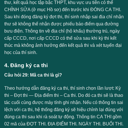
thư, kết quả học tập bậc THPT, khu vực ưu tiên có thể
CHỈNH SỬA (ở mục Hồ sơ) đến trước khi ĐÓNG CA THI.
Sau khi đóng đăng ký đợt thi, thí sinh nhập sai địa chỉ nhận
thư sẽ không thể nhận được phiếu báo điểm qua đường
bưu điện. Thông tin về địa chỉ (hộ khẩu) thường trú, ngày
cấp CCCD, nơi cấp CCCD có thể sửa sau khi kỳ thi kết
thúc mà không ảnh hưởng đến kết quả thi và xét tuyển đại
học của thí sinh.
4. Đăng ký ca thi
Câu hỏi 29: Mã ca thi là gì?
Theo hướng dẫn đăng ký ca thi, thí sinh chọn lần lượt: Kỳ
thi – Đợt thi — Địa điểm thi – Ca thi. Do đó ca thi sẽ là thao
tác cuối cùng được máy tính ghi nhận. Nếu có thông tin sai
lệch với ca thi, hệ thống đăng ký sẽ hiệu chỉnh lại đúng với
đúng ca thi sau khi rà soát tự động. Thông tin CA THI gồm
02 mã của ĐỢT THI. ĐỊA ĐIỂM THI. NGÀY THI. BUỔI THI.