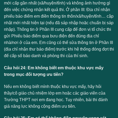
mới cấp gần nhất (xã/huyện/tỉnh) và không ảnh hưởng gì
đến việc chứng nhận kết quả thi. Ở phần III: Địa chỉ nhận
phiếu báo điểm em điền thông tin thôn/xã/huyện/tỉnh… cập
nhật mới nhất hiện tại (nếu đã sáp nhập hoặc chuẩn bị sáp
nhập). Thông tin ở Phần III cung cấp để đơn vị tổ chức thi
gửi Phiếu báo điểm qua bưu điện đến đúng địa chỉ
nhà/nơi ở của em. Em cũng có thể sửa thông tin ở Phần III
(địa chỉ nhận thư báo điểm) trước khi hệ thống đóng đợt thi
để cấp số báo danh và phòng thi của thí sinh.
Câu hỏi 24: Em không biết em thuộc khu vực mấy
trong mục đối tượng ưu tiên?
Nếu em không biết mình thuộc khu vực mấy, hãy hỏi
thầy/cô giáo chủ nhiệm lớp em hoặc các giáo viên của
Trường THPT nơi em đang học. Tuy nhiên, bài thi đánh
giá năng lực không cộng điểm ưu tiên.