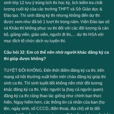
sinh lớp 12 lưu ý trùng lịch thi học kỳ, lịch kiểm tra chất
lượng cuối kỳ của các trường THPT và Sở Giáo dục &
Đào tạo. Thí sinh đăng ký thi nhưng không đến dự thi
được xem như đã bỏ 1 lượt thi trong năm. Viện Đào tạo số
và Khảo thí không phục vụ thi đối với các đối tượng là cán
bộ, giảng viên, giáo viên, người đi thi,… dự thi HSA với
mục đích tổ chức dịch vụ luyện thi.
Câu hỏi 32: Em có thể nên nhờ người khác đăng ký ca
thi giúp được không?
TUYỆT ĐỐI KHÔNG. Đến thời điểm đăng ký ca thi, trên
mạng xã hội thường xuất hiện mời chào đăng ký giúp thí
sinh ca thi. Thí sinh tuyệt đối không nên nhờ đồi tượng
khác đăng ký ca thi. Việc người lạ (hay cả người quen)
đăng ký ca thi cũng thao tác giống như chính bạn thực
hiện. Nguy hiểm hơn, các thông tin cá nhân của bạn (họ
tên, ngày sinh, số CCCD, điện thoại, địa chỉ) sẽ bị đối