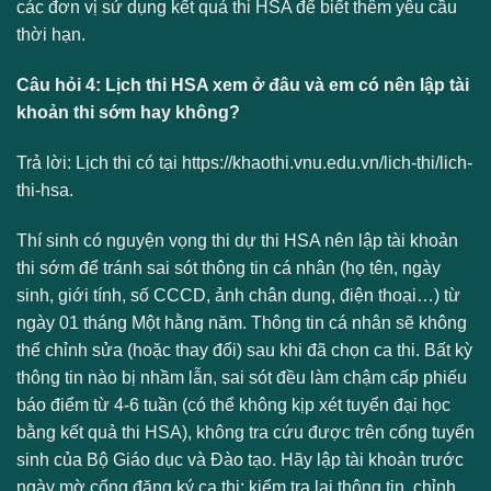
các đơn vị sử dụng kết quả thi HSA để biết thêm yêu cầu
thời hạn.
Câu hỏi 4: Lịch thi HSA xem ở đâu và em có nên lập tài
khoản thi sớm hay không?
Trả lời: Lịch thi có tại https://khaothi.vnu.edu.vn/lich-thi/lich-
thi-hsa.
Thí sinh có nguyện vọng thi dự thi HSA nên lập tài khoản
thi sớm để tránh sai sót thông tin cá nhân (họ tên, ngày
sinh, giới tính, số CCCD, ảnh chân dung, điện thoại…) từ
ngày 01 tháng Một hằng năm. Thông tin cá nhân sẽ không
thể chỉnh sửa (hoặc thay đổi) sau khi đã chọn ca thi. Bất kỳ
thông tin nào bị nhầm lẫn, sai sót đều làm chậm cấp phiếu
báo điểm từ 4-6 tuần (có thể không kịp xét tuyển đại học
bằng kết quả thi HSA), không tra cứu được trên cổng tuyển
sinh của Bộ Giáo dục và Đào tạo. Hãy lập tài khoản trước
ngày mờ cổng đăng ký ca thi; kiểm tra lại thông tin, chỉnh