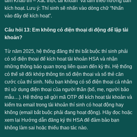
tâm Khảo thí – Xác thực tài khoản” và làm theo hướng dẫn
kích hoạt. Lưu ý: Thí sinh sẽ nhấn vào dòng chữ “Nhấn
vào đây để kích hoạt”.
Câu hỏi 13: Em không có điện thoại di động để lập tài
khoản?
Từ năm 2025, hệ thống đăng thí thi bắt buộc thí sinh phải
có số điện thoại để kích hoạt tài khoản HSA và nhận
những thông báo quan trọng liên quan đến kỳ thi. Hệ thống
có thể sẽ đối khớp thông tin số điện thoại và số thẻ căn
cước của thí sinh. Nếu bạn không có số điện thoại cá nhân
thì sử dụng điện thoại của người thân (bố, mẹ, người bảo
mẫu…). Hệ thống sẽ gửi mã OTP để kích hoạt tài khoản và
kiểm tra email trong tài khoản thí sinh có hoạt động hay
không (email bắt buộc phải đang hoạt động). Hãy đọc hoặc
xem lại Hướng dẫn đăng ký thi HSA để đảm bảo bạn
không làm sai hoặc thiếu thao tác nào.