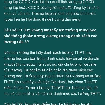
trùng lặp CCCD. Các tài khoản cố tình sử dụng CCCD
trùng lặp hoặc CCCD của người khác để đăng ký thi sẽ bị
khóa và cấm thi. Trường hợp thí sinh có quốc tịch nước
ngoài liên hệ Hội đồng thi để hướng dẫn riêng.
Câu hỏi 21: Em không tìm thấy tên trường trung học
phổ thông (hoặc tương đương) trong danh sách các
trường cấp 3?
Nếu bạn không tìm thấy danh sách trường THPT hay
trường học của bạn trong danh sách, hãy email về địa chỉ
khaothi@vnu.edu.vn tên trường, địa chỉ trường, website
của trường. Trung tâm sẽ cập nhật vào danh sách các
trường học. Trường hợp bạn CHỈNH SỬA thông tin trường
THPT nhưng thấy xuất hiện “No data”, hãy chọn Tỉnh/TP
khác rồi sau đó mới chọn lại Tỉnh/TP nơi bạn học tập, dữ
liệu sẽ cập nhật lại và hiển thị danh mục các trường THPT.
Câu hỏi 22: Em nhập điểm học kỳ hệ thống tự ghi