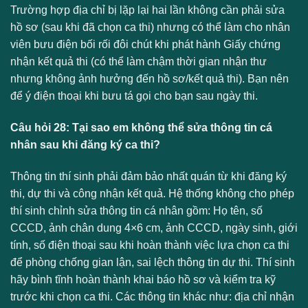
Trường hợp địa chỉ bị lặp lại hai lần không cần phải sửa
hồ sơ (sau khi đã chọn ca thi) nhưng có thể làm cho nhân
viên bưu điện bối rối đôi chút khi phát hành Giấy chứng
nhận kết quả thi (có thể làm chậm thời gian nhận thư
nhưng không ảnh hưởng đến hồ sơ/kết quả thi). Bạn nên
để ý điện thoại khi bưu tá gọi cho bạn sau ngày thi.
Câu hỏi 28: Tại sao em không thể sửa thông tin cá
nhân sau khi đăng ký ca thi?
Thông tin thí sinh phải đảm bảo nhất quán từ khi đăng ký
thi, dự thi và công nhận kết quả. Hệ thống không cho phép
thí sinh chỉnh sửa thông tin cá nhân gồm: Họ tên, số
CCCD, ảnh chân dung 4×6 cm, ảnh CCCD, ngày sinh, giới
tính, số điện thoại sau khi hoàn thành việc lựa chọn ca thi
để phòng chống gian lận, sai lệch thông tin dự thi. Thí sinh
hãy bình tĩnh hoàn thành khai báo hồ sơ và kiểm tra kỹ
trước khi chọn ca thi. Các thông tin khác như: địa chỉ nhận