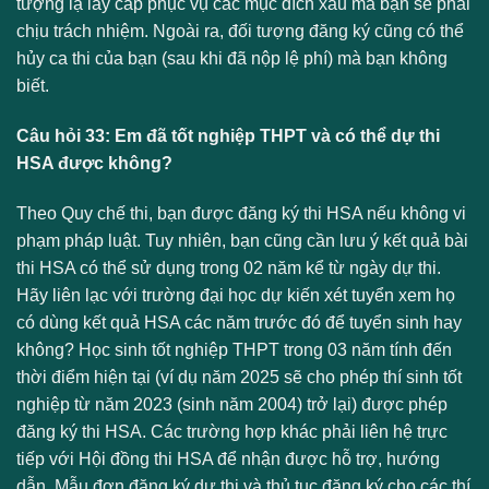
tượng lạ lấy cắp phục vụ các mục đích xấu mà bạn sẽ phải
chịu trách nhiệm. Ngoài ra, đối tượng đăng ký cũng có thể
hủy ca thi của bạn (sau khi đã nộp lệ phí) mà bạn không
biết.
Câu hỏi 33: Em đã tốt nghiệp THPT và có thể dự thi
HSA được không?
Theo Quy chế thi, bạn được đăng ký thi HSA nếu không vi
phạm pháp luật. Tuy nhiên, bạn cũng cần lưu ý kết quả bài
thi HSA có thể sử dụng trong 02 năm kể từ ngày dự thi.
Hãy liên lạc với trường đại học dự kiến xét tuyển xem họ
có dùng kết quả HSA các năm trước đó để tuyển sinh hay
không? Học sinh tốt nghiệp THPT trong 03 năm tính đến
thời điểm hiện tại (ví dụ năm 2025 sẽ cho phép thí sinh tốt
nghiệp từ năm 2023 (sinh năm 2004) trở lại) được phép
đăng ký thi HSA. Các trường hợp khác phải liên hệ trực
tiếp với Hội đồng thi HSA để nhận được hỗ trợ, hướng
dẫn. Mẫu đơn đăng ký dự thi và thủ tục đăng ký cho các thí