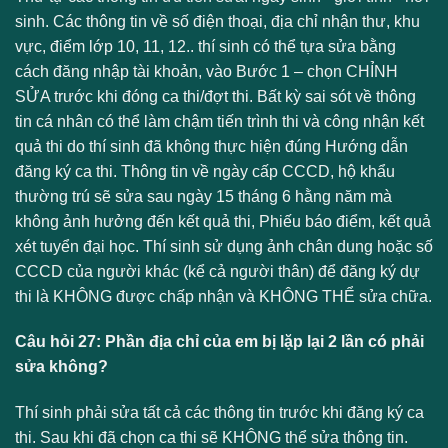
sinh. Các thông tin về số điện thoại, địa chỉ nhận thư, khu
vực, điểm lớp 10, 11, 12.. thí sinh có thể tựa sửa bằng
cách đăng nhập tài khoản, vào Bước 1 – chọn CHỈNH
SỬA trước khi đóng ca thi/đợt thi. Bất kỳ sai sót về thông
tin cá nhân có thể làm chậm tiến trình thi và công nhận kết
quả thi do thí sinh đã không thực hiện đúng Hướng dẫn
đăng ký ca thi. Thông tin về ngày cấp CCCD, hộ khẩu
thường trú sẽ sửa sau ngày 15 tháng 6 hằng năm mà
không ảnh hưởng đến kết quả thi, Phiếu báo điểm, kết quả
xét tuyển đại học. Thí sinh sử dụng ảnh chân dung hoặc số
CCCD của người khác (kể cả người thân) để đăng ký dự
thi là KHÔNG được chấp nhận và KHÔNG THỂ sửa chữa.
Câu hỏi 27: Phần địa chỉ của em bị lặp lại 2 lần có phải
sửa không?
Thí sinh phải sửa tất cả các thông tin trước khi đăng ký ca
thi. Sau khi đã chọn ca thi sẽ KHÔNG thể sửa thông tin.