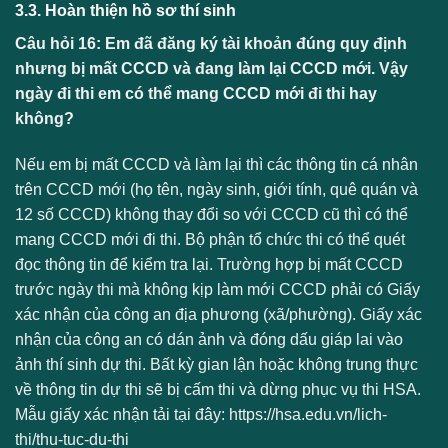
3.3. Hoàn thiện hồ sơ thí sinh
Câu hỏi 16: Em đã đăng ký tài khoản đúng quy định
nhưng bị mất CCCD và đang làm lại CCCD mới. Vậy
ngày đi thi em có thể mang CCCD mới đi thi hay
không?
Nếu em bị mất CCCD và làm lại thì các thông tin cá nhân
trên CCCD mới (họ tên, ngày sinh, giới tính, quê quán và
12 số CCCD) không thay đổi so với CCCD cũ thì có thể
mang CCCD mới đi thi. Bộ phận tổ chức thi có thể quét
đọc thông tin để kiểm tra lại. Trường hợp bị mất CCCD
trước ngày thi mà không kịp làm mới CCCD phải có Giấy
xác nhận của công an địa phương (xã/phường). Giấy xác
nhận của công an có dán ảnh và đóng dấu giáp lai vào
ảnh thí sinh dự thi. Bất kỳ gian lận hoặc không trung thực
về thông tin dự thi sẽ bị cấm thi và dừng phục vụ thi HSA.
Mẫu giấy xác nhận tải tại đây: https://hsa.edu.vn/lich-
thi/thu-tuc-du-thi