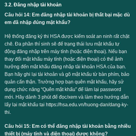
3.2. Đăng nhập tài khoản
Câu hỏi 14: Em đăng nhập tài khoản bị thất bại mặc dù
em đã nhập đúng mật khẩu?
Hệ thống đăng ký thi HSA được kiểm soát an ninh rất chặt
chẽ. Đa phần thí sinh sẽ để trạng thái lưu mật khẩu tự
động đăng nhập trên máy tính (hoặc điện thoại). Nếu bạn
thay đổi mật khẩu máy tính (hoặc điện thoại) có thể ảnh
hưởng đến mật khẩu đăng nhập tài khoản HSA của bạn.
Bạn hãy ghi lại tài khoản và gõ mật khẩu từ bàn phím, bảo
quản cẩn thận. Trường hợp bạn quên mật khẩu, hãy sử
dụng chức năng “Quên mật khẩu” để làm lại password
mới. Hãy dành 3 phút để đọc/xem và làm theo hướng dẫn
lấy lại mật khẩu tại https://hsa.edu.vn/huong-dan/dang-ky-
thi.
Câu hỏi 15: Em có thể đăng nhập tài khoản bằng nhiều
thiết bị (máy tính và điện thoại) được không?