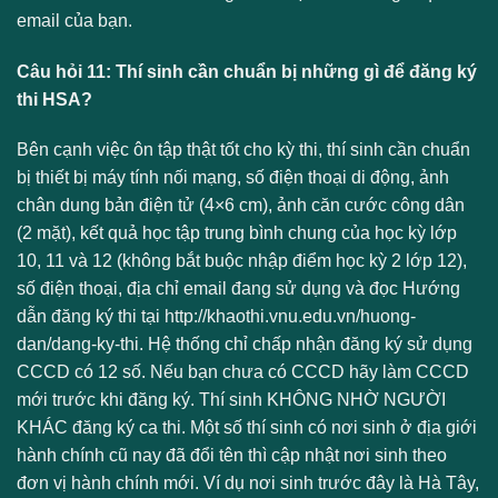
email của bạn.
Câu hỏi 11: Thí sinh cần chuẩn bị những gì để đăng ký
thi HSA?
Bên cạnh việc ôn tập thật tốt cho kỳ thi, thí sinh cần chuẩn
bị thiết bị máy tính nối mạng, số điện thoại di động, ảnh
chân dung bản điện tử (4×6 cm), ảnh căn cước công dân
(2 mặt), kết quả học tập trung bình chung của học kỳ lớp
10, 11 và 12 (không bắt buộc nhập điểm học kỳ 2 lớp 12),
số điện thoại, địa chỉ email đang sử dụng và đọc Hướng
dẫn đăng ký thi tại http://khaothi.vnu.edu.vn/huong-
dan/dang-ky-thi. Hệ thống chỉ chấp nhận đăng ký sử dụng
CCCD có 12 số. Nếu bạn chưa có CCCD hãy làm CCCD
mới trước khi đăng ký. Thí sinh KHÔNG NHỜ NGƯỜI
KHÁC đăng ký ca thi. Một số thí sinh có nơi sinh ở địa giới
hành chính cũ nay đã đổi tên thì cập nhật nơi sinh theo
đơn vị hành chính mới. Ví dụ nơi sinh trước đây là Hà Tây,