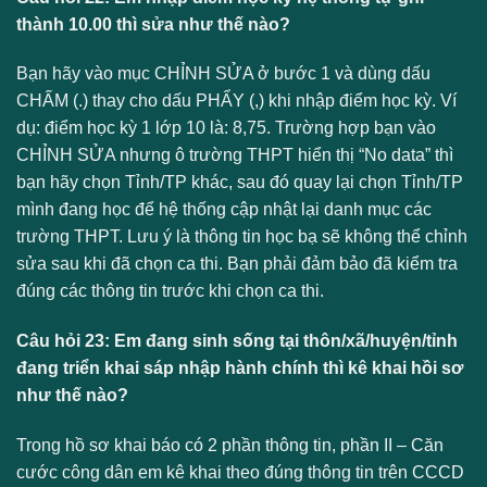
thành 10.00 thì sửa như thế nào?
Bạn hãy vào mục CHỈNH SỬA ở bước 1 và dùng dấu
CHẤM (.) thay cho dấu PHẨY (,) khi nhập điểm học kỳ. Ví
dụ: điểm học kỳ 1 lớp 10 là: 8,75. Trường hợp bạn vào
CHỈNH SỬA nhưng ô trường THPT hiển thị “No data” thì
bạn hãy chọn Tỉnh/TP khác, sau đó quay lại chọn Tỉnh/TP
mình đang học để hệ thống cập nhật lại danh mục các
trường THPT. Lưu ý là thông tin học bạ sẽ không thể chỉnh
sửa sau khi đã chọn ca thi. Bạn phải đảm bảo đã kiểm tra
đúng các thông tin trước khi chọn ca thi.
Câu hỏi 23: Em đang sinh sống tại thôn/xã/huyện/tỉnh
đang triển khai sáp nhập hành chính thì kê khai hồi sơ
như thế nào?
Trong hồ sơ khai báo có 2 phần thông tin, phần II – Căn
cước công dân em kê khai theo đúng thông tin trên CCCD