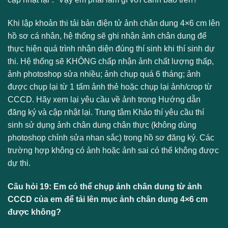
Khi lập khoản thi tải bản điện tử ảnh chân dung 4×6 cm lên
hồ sơ cá nhân, hệ thống sẽ ghi nhận ảnh chân dung để
thực hiện quá trình nhận diện đúng thí sinh khi thí sinh dự
thi. Hệ thống sẽ KHÔNG chấp nhận ảnh chất lượng thấp,
ảnh photoshop sửa nhiều; ảnh chụp quá 6 tháng; ảnh
được chụp lại từ 1 tấm ảnh thẻ hoặc chụp lại ảnh/crop từ
CCCD. Hãy xem lại yêu cầu về ảnh trong Hướng dẫn
đăng ký và cập nhật lại. Trung tâm Khảo thí yêu cầu thí
sinh sử dụng ảnh chân dung chân thực (không dùng
photoshop chỉnh sửa nhan sắc) trong hồ sơ đăng ký. Các
trường hợp không có ảnh hoặc ảnh sai có thể không được
dự thi.
Câu hỏi 19: Em có thể chụp ảnh chân dung từ ảnh
CCCD của em để tải lên mục ảnh chân dung 4×6 cm
được không?