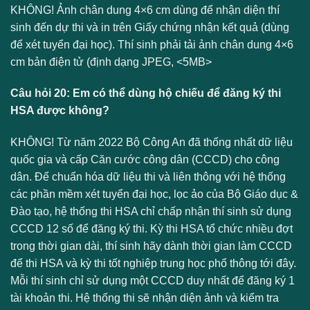
KHÔNG! Ảnh chân dung 4×6 cm dùng để nhận diện thí
sinh đến dự thi và in trên Giấy chứng nhận kết quả (dùng
để xét tuyển đại học). Thí sinh phải tải ảnh chân dung 4×6
cm bản điện tử (định dạng JPEG, <5MB>
Câu hỏi 20: Em có thể dùng hộ chiếu để đăng ký thi
HSA được không?
KHÔNG! Từ năm 2022 Bộ Công An đã thống nhất dữ liệu
quốc gia và cấp Căn cước công dân (CCCD) cho công
dân. Để chuẩn hóa dữ liệu thi và liên thông với hệ thống
các phần mềm xét tuyển đại học, lọc ảo của Bộ Giáo dục &
Đào tạo, hệ thống thi HSA chỉ chấp nhận thí sinh sử dụng
CCCD 12 số để đăng ký thi. Kỳ thi HSA tổ chức nhiều đợt
trong thời gian dài, thí sinh hãy dành thời gian làm CCCD
để thi HSA và kỳ thi tốt nghiệp trung học phổ thông tới đây.
Mỗi thí sinh chỉ sử dụng một CCCD duy nhất để đăng ký 1
tài khoản thi. Hệ thống thi sẽ nhận diện ảnh và kiểm tra