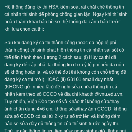
Hệ thống đăng ký thi HSA kiểm soát rất chặt chẽ thông tin
cá nhân thí sinh để phòng chống gian lận. Ngay khi thí sinh
hoàn thành khai báo hồ sơ, hệ thống đã cảnh báo trước
khi lựa chọn ca thi:
Sau khi đăng ký ca thi thành công (hoặc đã nộp lệ phí
thành công) thí sinh phát hiện thông tin cá nhân sai sót có
thể tiến hành theo 1 trong 2 cách sau: (i) Hủy ca thi đã
đăng ký để cập nhật lại thông tin (Lưu ý lệ phí nếu đã nộp
sẽ không hoàn lại và có thể đợt thi không còn chỗ trống để
đăng ký ca thi mới) HOẶC (ii) Gửi 01 email duy nhất
(KHÔNG gửi nhiều lần) đề nghị sửa chữa thông tin cá
nhân kèm theo số CCCD về địa chỉ khaothi@vnu.edu.vn.
Tuy nhiên, Viện Đào tạo số và Khảo thí không sửa/thay
ảnh chân dung 4×6 cm, không sửa/thay ảnh CCCD, không
sửa số CCCD có sai từ 2 ký tự số trở lên và không đảm
bảo sẽ sửa đầy đủ thông tin của thí sinh trước ngày thi.
Thứ tự các thông tin ưu tiên sửa: ngày sinh> giới tính> nơi