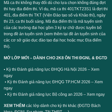
Mã ca thi không thay đổi dù cho lựa chọn không đúng đợt
thi hay địa điểm thi. Ví dụ, mã ca thi 401TKT23S1 là đợt thi
401, địa điểm thi TKT (Viện Đào tạo số và Khảo thí), ngày
thi 23, ca thi buổi sáng. Mã địa điểm thi là mã tuyển sinh
của các trường đại học gồm 3 ký tự chữ được tuyên bố
trong đề án tuyển sinh (xem thêm tại đề án tuyển sinh của
các cơ sở giáo dục đào tạo đại học hoặc mục Địa điểm
thi).
MỞ LỚP MỚI – DÀNH CHO 2K8 ÔN THI ĐGNL & ĐGTD
• Kỳ thi Đánh giá năng lực ĐHQG Hà Nội 2026 –
Xem
ngay
• Kỳ thi Đánh giá năng lực ĐHQG TP.HCM 2026 –
Xem
ngay
• Kỳ thi Đánh giá năng lực Bộ công an 2026 –
Xem ngay
XEM THÊM
các lớp dành cho kỳ thi khác (ĐGTD Bách
khoa, ĐGNL Sư phạm, TN THPT,….)