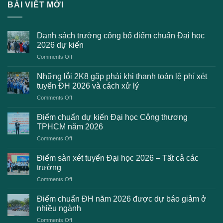
BÀI VIẾT MỚI
Danh sách trường công bố điểm chuẩn Đại học
2026 dự kiến
on
Comments Off
Danh
sách
Những lỗi 2K8 gặp phải khi thanh toán lệ phí xét
trường
tuyển ĐH 2026 và cách xử lý
công
on
Comments Off
bố
Những
điểm
lỗi
chuẩn
Điểm chuẩn dự kiến Đại học Công thương
2K8
Đại
TPHCM năm 2026
gặp
học
on
Comments Off
phải
2026
Điểm
khi
dự
chuẩn
thanh
Điểm sàn xét tuyển Đại học 2026 – Tất cả các
kiến
dự
toán
trường
kiến
lệ
on
Comments Off
Đại
phí
Điểm
học
xét
sàn
Công
Điểm chuẩn ĐH năm 2026 được dự báo giảm ở
tuyển
xét
thương
nhiều ngành
ĐH
tuyển
TPHCM
2026
on
Comments Off
Đại
năm