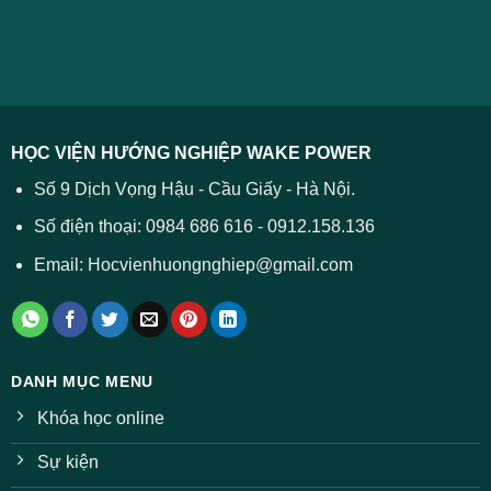
và
Điểm
học
2026
cách
chuẩn
2026
xử
ĐH
–
lý
năm
Tất
2026
cả
được
các
dự
trường
báo
HỌC VIỆN HƯỚNG NGHIỆP WAKE POWER
giảm
ở
Số 9 Dịch Vọng Hậu - Cầu Giấy - Hà Nội.
nhiều
ngành
Số điện thoại: 0984 686 616 - 0912.158.136
Email: Hocvienhuongnghiep@gmail.com
DANH MỤC MENU
Khóa học online
Sự kiện