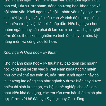
Khối ngành ngành xã hội – nhân văn bao gồm ngoại ngữ,
báo chí, luật sư, sư phạm, đông phương học, khoa học xã
hội nhân văn. Khối ngành xã hội – nhân văn này tuy được
ít người lựa chọn và yêu cầu cao về trình độ nhưng cũng
có nhiều cơ hội việc làm khá hấp dẫn. Nếu bạn lựa chọn
nhóm ngành này cần phải đi làm sớm hơn, va chạm nghề
sớm để có thêm kinh nghiệm và trình độ chuyên môn, kỹ
năng mềm và công việc tốt hơn.
Khối ngành khoa học – kỹ thuật
Khối ngành khoa học – kỹ thuật nay bao gồm các ngành
học xong khá dễ xin việc ở Việt Nam khoa học tự nhiên
như cơ khí chế tạo toán, lý, hóa, sinh. Khối ngành này có
thị trường lao động cao như ngành y dược hiện nay được
nhiều thí sinh lựa chọn, cơ hội nghề nghiệp cho các em
phát triển khá đa dạng, các em cần xem bản thân mình phù
hợp được với hệ đào tạo Đại học hay Cao đẳng.