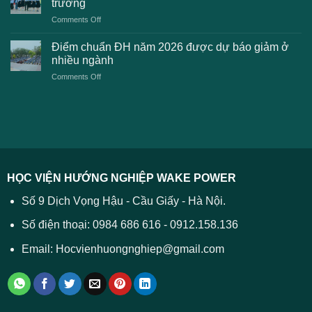
trường
kiến
lệ
on
Comments Off
Đại
phí
Điểm
học
xét
sàn
Công
Điểm chuẩn ĐH năm 2026 được dự báo giảm ở
tuyển
xét
thương
nhiều ngành
ĐH
tuyển
TPHCM
2026
on
Comments Off
Đại
năm
và
Điểm
học
2026
cách
chuẩn
2026
xử
ĐH
–
lý
năm
Tất
2026
cả
được
các
dự
trường
báo
HỌC VIỆN HƯỚNG NGHIỆP WAKE POWER
giảm
ở
Số 9 Dịch Vọng Hậu - Cầu Giấy - Hà Nội.
nhiều
ngành
Số điện thoại: 0984 686 616 - 0912.158.136
Email: Hocvienhuongnghiep@gmail.com