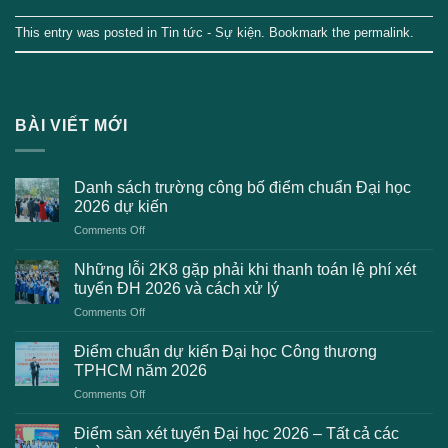
This entry was posted in
Tin tức - Sự kiện
. Bookmark the
permalink
.
BÀI VIẾT MỚI
Danh sách trường công bố điểm chuẩn Đại học
2026 dự kiến
on
Comments Off
Danh
sách
Những lỗi 2K8 gặp phải khi thanh toán lệ phí xét
trường
tuyển ĐH 2026 và cách xử lý
công
on
Comments Off
bố
Những
điểm
lỗi
chuẩn
Điểm chuẩn dự kiến Đại học Công thương
2K8
Đại
TPHCM năm 2026
gặp
học
on
Comments Off
phải
2026
Điểm
khi
dự
chuẩn
thanh
Điểm sàn xét tuyển Đại học 2026 – Tất cả các
kiến
dự
toán