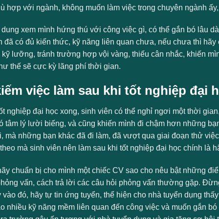
ù hợp với ngành, không muốn làm việc trong chuyên ngành ấy, t
 dung xem mình hứng thú với công việc gì, có thể gắn bó lâu dà
 đã có đủ kiến thức, kỹ năng liên quan chưa, nếu chưa thì hãy 
kỹ lưỡng, tránh trường hợp vội vàng, thiếu cân nhắc, khiến mình 
ư thế sẽ cực kỳ lãng phí thời gian.
iếm việc làm sau khi tốt nghiệp đại 
ốt nghiệp đại học xong, sinh viên có thể nghỉ ngơi một thời gia
ó tâm lý lười biếng, và cũng khiến mình đi chậm hơn những bạn
, mà những bạn khác đã đi làm, đã vượt qua giai đoạn thử việc,
 theo mà sinh viên nên làm sau khi tốt nghiệp đại học chính là
hãy chuẩn bị cho mình một chiếc CV sao cho nêu bật những điểm
hỏng vấn, cách trả lời các câu hỏi phỏng vấn thường gặp. Đừn
ay vào đó, hãy tự tin ứng tuyển, thể hiện cho nhà tuyển dụng t
ạo nhiều kỹ năng mềm liên quan đến công việc và muốn gắn bó l