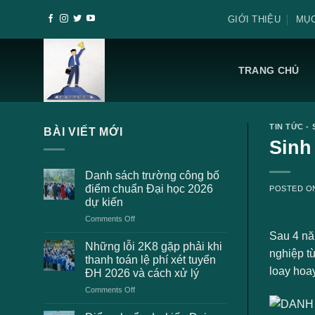
Skip
GIỚI THIỆU
MỤC
to
content
TRANG CHỦ
TIN TỨC - 
BÀI VIẾT MỚI
Sinh 
Danh sách trường công bố
điểm chuẩn Đại học 2026
POSTED 
dự kiến
on
Comments Off
Danh
Sau 4 nă
sách
Những lỗi 2K8 gặp phải khi
nghiệp từ
trường
thanh toán lệ phí xét tuyển
công
loay hoay
ĐH 2026 và cách xử lý
bố
on
Comments Off
điểm
Những
chuẩn
lỗi
Đại