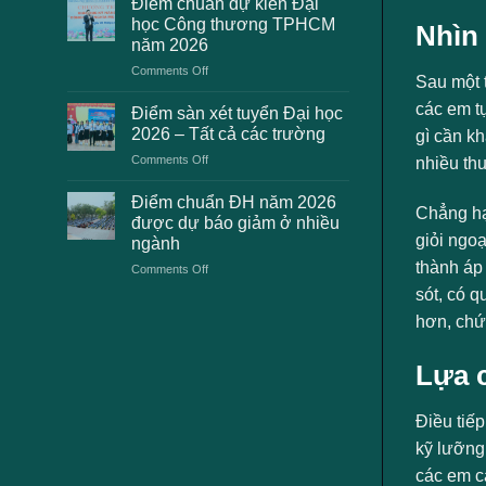
Điểm chuẩn dự kiến Đại
2K8
học
học Công thương TPHCM
Nhìn 
gặp
2026
năm 2026
phải
dự
on
Comments Off
khi
kiến
Sau một t
Điểm
thanh
chuẩn
các em t
toán
Điểm sàn xét tuyển Đại học
dự
lệ
2026 – Tất cả các trường
gì cần k
kiến
phí
on
Comments Off
nhiều thu
Đại
xét
Điểm
học
tuyển
sàn
Công
Điểm chuẩn ĐH năm 2026
ĐH
Chẳng hạ
xét
thương
2026
được dự báo giảm ở nhiều
tuyển
TPHCM
và
giỏi ngo
ngành
Đại
năm
cách
thành áp 
on
Comments Off
học
2026
xử
Điểm
2026
lý
sót, có q
chuẩn
–
hơn, chứ 
ĐH
Tất
năm
cả
2026
các
Lựa 
được
trường
dự
báo
Điều tiế
giảm
kỹ lưỡng
ở
nhiều
các em c