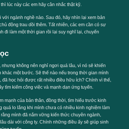
hì lúc này các em hãy cân nhắc thật kỹ.
i với ngành nghề nào. Sau đó, hãy nhìn lại xem bản
chủ động trau dồi thêm. Tất nhiên, các em cần có sự
đi làm một thời gian rồi lại suy nghĩ lại, chuyển
học
n, nhưng không nên nghỉ ngơi quá lâu, vì nó sẽ khiến
 khác một bước. Sẽ thế nào nếu trong thời gian mình
 đã học hỏi được rất nhiều điều hữu ích? Chính vì thế,
 hãy tìm kiếm công việc và mạnh dạn ứng tuyển.
 mạnh của bản thân, đồng thời, tìm hiểu trước kinh
g quá lo lắng khi mình chưa có nhiều kinh nghiệm làm
hấy rằng mình đã nắm vững kiến thức chuyên ngành,
âu dài với công ty. Chính những điều ấy sẽ giúp sinh