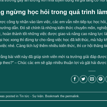
ra trường gây ấn tượng với nhà tuyển dụng và gia tăng cơ hội t
 ngừng học hỏi trong quá trình làm
ược công ty nhận vào làm việc, các em vẫn nên tiếp tục học hỏi
, hướng dẫn. Đó sẽ chính là những kiến thức chuyên môn, nghiệ
, hoàn thành tốt những việc được giao và nâng cao năng lực làm 
i học xong thì đừng tự cho rằng việc học đã kết thúc, mà hãy k
 việc nhé. Càng tích luỹ thêm nhiều kiến thức, thì cơ hội thăng
ằng bài viết này đã giúp sinh viên mới ra trường giải đáp được 
iếp theo?” – Chúc các em sẽ gặp nhiều thuận lợi và gặt hái đượ
 was posted in
Tin tức - Sự kiện
. Bookmark the
permalink
.