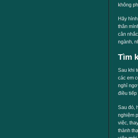
ngành
không ph
Hãy hình
thân mình
cân nhắc 
ngành, nh
Tìm k
Sau khi t
các em c
nghỉ ngơi
điều tiếp
Sau đó, 
nghiệm p
việc, th
thành th