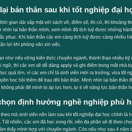
lại bản thân sau khi tốt nghiệp đại h
hời gian dài sấp mặt với sách vở, điểm số, thi cử, thì khoảng th
ự nhìn lại bản thân mình, xem mình đã tích luỹ được những hàn
hắc phục. Khi bản thân các em càng tích luỹ được càng nhiều h
ận lợi khi phỏng vấn xin việc.
n như nếu vững kiến thức chuyên ngành, thành thạo nhiều kỹ nă
ại ngữ, thì các em sẽ dễ dàng apply và ghi điểm trong mắt nhà 
lực quá lớn, vì các em chỉ là sinh viên mới ra trường, vừa tốt 
uyền học hỏi thêm để trau dồi bản thân. Mình nhìn lại bản thân
không phải để mình bị áp lực hơn, tự ti về năng lực bản thân h
chọn định hướng nghề nghiệp phù 
p theo mà sinh viên nên làm sau khi tốt nghiệp đại học chính l
. Tất nhiên, các em đã học xong rồi, nên đa phần sẽ đi theo ch
ảm thấy mình hợp với chuyên ngành. Còn nếu như sau 4 năm đ