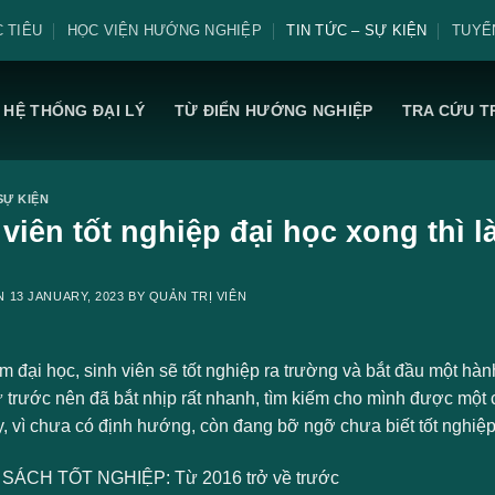
 TIÊU
HỌC VIỆN HƯỚNG NGHIỆP
TIN TỨC – SỰ KIỆN
TUYỂ
HỆ THỐNG ĐẠI LÝ
TỪ ĐIỂN HƯỚNG NGHIỆP
TRA CỨU T
SỰ KIỆN
viên tốt nghiệp đại học xong thì l
ON
13 JANUARY, 2023
BY
QUẢN TRỊ VIÊN
m đại học, sinh viên sẽ tốt nghiệp ra trường và bắt đầu một h
 trước nên đã bắt nhịp rất nhanh, tìm kiếm cho mình được một c
, vì chưa có định hướng, còn đang bỡ ngỡ chưa biết tốt nghiệp 