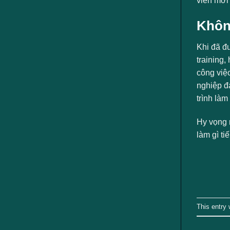
viên mới 
Không
Khi đã đ
training
công việc
nghiệp đạ
trình làm
Hy vọng r
làm gì t
This entry