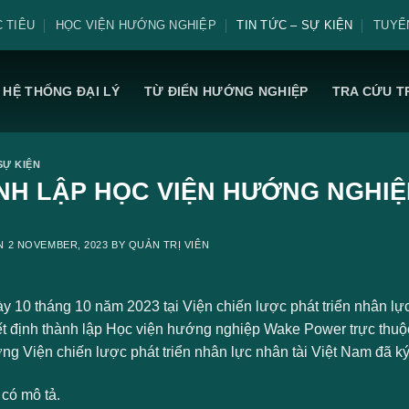
 TIÊU
HỌC VIỆN HƯỚNG NGHIỆP
TIN TỨC – SỰ KIỆN
TUYỂ
HỆ THỐNG ĐẠI LÝ
TỪ ĐIỂN HƯỚNG NGHIỆP
TRA CỨU T
SỰ KIỆN
NH LẬP HỌC VIỆN HƯỚNG NGHI
ON
2 NOVEMBER, 2023
BY
QUẢN TRỊ VIÊN
 10 tháng 10 năm 2023 tại Viện chiến lược phát triển nhân lực 
ết định thành lập Học viện hướng nghiệp Wake Power trực thu
ng Viện chiến lược phát triển nhân lực nhân tài Việt Nam đã ký