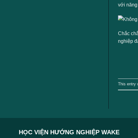
ngành
với năng 
Chắc chắ
nghiệp đa
This entry
HỌC VIỆN HƯỚNG NGHIỆP WAKE