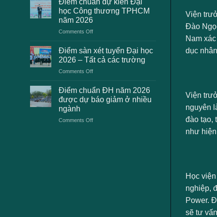
Điểm chuẩn dự kiến Đại
2K8
học
học Công thương TPHCM
Viện trư
gặp
2026
năm 2026
phải
dự
Đào Ngọc
on
Comments Off
khi
kiến
Nam xác 
Điểm
thanh
chuẩn
toán
Điểm sàn xét tuyển Đại học
dục nhân
dự
lệ
2026 – Tất cả các trường
kiến
phí
on
Comments Off
Đại
xét
Điểm
học
tuyển
sàn
Công
Điểm chuẩn ĐH năm 2026
ĐH
Viện trư
xét
thương
2026
được dự báo giảm ở nhiều
tuyển
TPHCM
và
nguyên l
ngành
Đại
năm
cách
đào tạo,
on
Comments Off
học
2026
xử
Điểm
2026
lý
như hiện
chuẩn
–
ĐH
Tất
năm
cả
2026
các
được
trường
Học viện
dự
báo
nghiệp, 
giảm
Power. Đâ
ở
nhiều
sẽ tư vấ