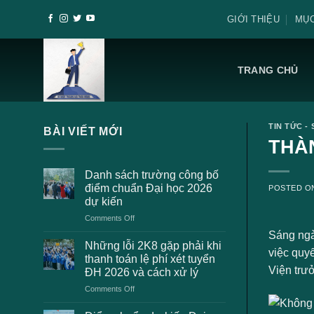
Skip
GIỚI THIỆU
MỤC
to
content
TRANG CHỦ
TIN TỨC - 
BÀI VIẾT MỚI
THÀ
Danh sách trường công bố
điểm chuẩn Đại học 2026
POSTED 
dự kiến
on
Comments Off
Danh
Sáng ngày
sách
Những lỗi 2K8 gặp phải khi
việc quy
trường
thanh toán lệ phí xét tuyển
công
Viện trưở
ĐH 2026 và cách xử lý
bố
on
Comments Off
điểm
Những
chuẩn
lỗi
Đại