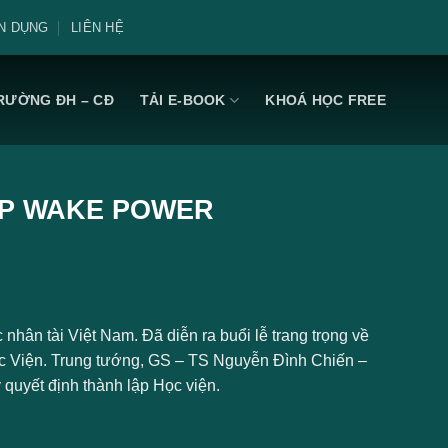
N DỤNG
LIÊN HỆ
RƯỜNG ĐH – CĐ
TẢI E-BOOK
KHOÁ HỌC FREE
ỆP WAKE POWER
nhân tài Việt Nam. Đã diễn ra buổi lễ trang trọng về
ộc Viện. Trung tướng, GS – TS Nguyễn Đình Chiến –
 quyết định thành lập Học viện.