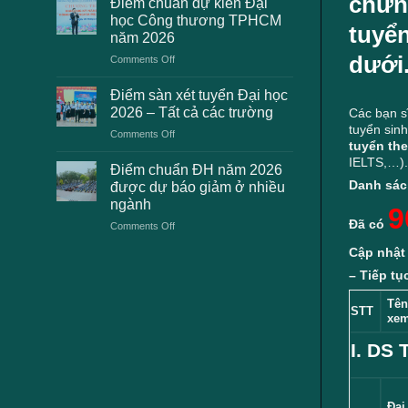
chứng
Điểm chuẩn dự kiến Đại
2K8
học
học Công thương TPHCM
tuyển
gặp
2026
năm 2026
phải
dự
dưới
on
Comments Off
khi
kiến
Điểm
thanh
chuẩn
toán
Điểm sàn xét tuyển Đại học
dự
lệ
2026 – Tất cả các trường
Các bạn s
kiến
phí
tuyển sinh
on
Comments Off
Đại
xét
tuyển th
Điểm
học
tuyển
IELTS,…).
sàn
Công
Điểm chuẩn ĐH năm 2026
ĐH
xét
thương
2026
Danh sác
được dự báo giảm ở nhiều
tuyển
TPHCM
và
ngành
9
Đại
năm
cách
Đã có
on
Comments Off
học
2026
xử
Điểm
2026
lý
Cập nhật
chuẩn
–
ĐH
Tất
– Tiếp tụ
năm
cả
2026
Tên
các
STT
xem
được
trường
dự
I. DS
báo
giảm
ở
nhiều
Đại