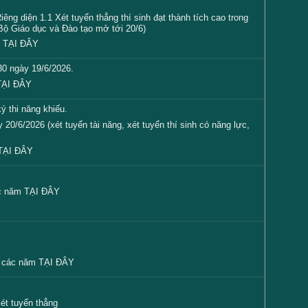
êng diện 1.1 Xét tuyển thẳng thí sinh đạt thành tích cao trong
 Bộ Giáo dục và Đào tạo mở tới 20/6)
m
TẠI ĐÂY
30 ngày 19/6/2026.
TẠI ĐÂY
ý thi năng khiếu.
20/6/2026 (xét tuyển tài năng, xét tuyển thí sinh có năng lực,
TẠI ĐÂY
ác năm
TẠI ĐÂY
i các năm
TẠI ĐÂY
xét tuyển thẳng