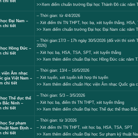
 chi tiết
>>Xem điểm chuẩn trường Đại học Thành Đô các năm
– Thời gian: từ 4/4/2026
 học Đại Nam –
– Xét điểm thi TN THPT, học bạ, xét tuyển thẳng, HSA
 chi tiết
>> Xem điểm chuẩn trường Đại học Đại Nam các năm
– Thời gian:17/3 – 17h ngày 30/5/2026 (đối với thí sinh
2026)
 học Hồng Đức –
– Xét học bạ, HSA, TSA, SPT, xét tuyển thẳng
 chi tiết
>> Xem thêm điểm chuẩn Đại học Hồng Đức các năm
T
– Thời gian: 13/4 – 16/5/2026
 viện Âm nhạc
– Xét tuyển, xét tuyển kết hợp thi tuyển
c gia Việt Nam –
 chi tiết
>> Xem thêm điểm chuẩn Học viện Âm nhạc Quốc gia
– Thời gian: 5/3 – 3/5/2026
 học Thể dục thể
– Xét học bạ, điểm thi TN THPT, xét tuyển thẳng
o Bắc Ninh –
 chi tiết
>> Xem thêm điểm chuẩn Đại học Thể dục thể thao Bắ
– Thời gian: từ 3/2026
 học Sư phạm
– Xét điểm thi TN THPT, xét học bạ, HSA, TSA, SPT
thuật Nam Định –
 chi tiết
>> Xem thêm điểm chuẩn Đại học Sư phạm kỹ thuật N