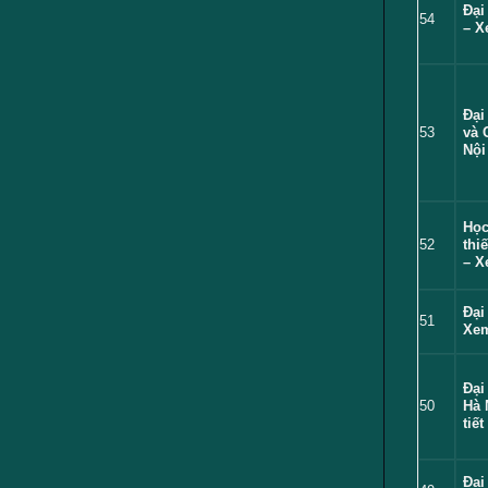
Đại
54
– X
Đại
53
và 
Nội
Học
52
thi
– X
Đại
51
Xem
Đại
50
Hà 
tiết
Đại