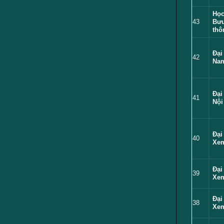
Học
43
Bưu
thô
Đại
42
Nam
Đại
41
Nội
Đại
40
Xem
Đại
39
Xem
Đại
38
Xem