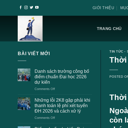
Skip
GIỚI THIỆU
MỤC
to
content
TRANG CHỦ
TIN TỨC - 
BÀI VIẾT MỚI
Thời
Danh sách trường công bố
điểm chuẩn Đại học 2026
POSTED 
dự kiến
on
Comments Off
Danh
Thời
sách
Những lỗi 2K8 gặp phải khi
trường
thanh toán lệ phí xét tuyển
công
Ngoà
ĐH 2026 và cách xử lý
bố
on
Comments Off
điểm
còn l
Những
chuẩn
lỗi
Đại