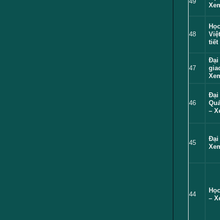
49
Xem
Học
48
Việ
tiết
Đại
47
gia
Xem
Đại
46
Quả
– X
Đại
45
Xem
Học
44
– X