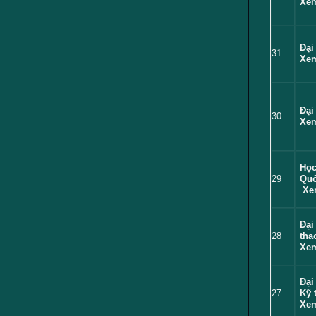
Xem
Đại
31
Xem
Đại
30
Xem
Học
29
Quố
Xem
Đại
28
tha
Xem
Đại
27
Kỹ 
Xem