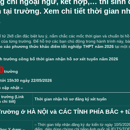
 chỉ ngoại ngữ, kết hợp,… thí sinh 
 tại trường. Xem chi tiết thời gian 
.
ĩ tử 2k8 cần đặc biệt lưu ý, nắm chắc các mốc thời gian và chuẩn bị h
 của từng trường. Để hỗ trợ các bạn chủ động trong hành trình này, bà
eo các phương thức khác điểm tốt nghiệp THPT năm 2026
tại một 
h trường công bố thời gian nhận hồ sơ xét tuyển năm 2026
0
trường
 tới 15h30
ngày 22/05/2026
c cập nhật –
 trường (Link
Thời gian nhận hồ sơ đăng ký xét tuyển
 chi tiết)
 Trường ở HÀ NỘI và CÁC TỈNH PHÍA BẮC + từ
– Thời gian tiếp nhận đăng ký dự kiến từ ngày 10/5/202
điểm, diện dùng chứng chỉ tiếng Anh quốc tế IELTS/TOE
 học Y dược –