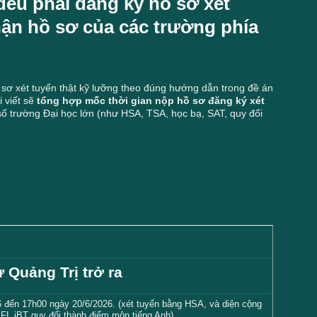
đều phải đăng ký hồ sơ xét
nhận hồ sơ của các trường phía
ồ sơ xét tuyển thật kỹ lưỡng theo đúng hướng dẫn trong đề án
i viết sẽ
tổng hợp mốc thời gian nộp hồ sơ đăng ký xét
số trường Đại học lớn (như HSA, TSA, học bạ, SAT, quy đổi
 Quảng Trị trở ra
6 đến 17h00 ngày 20/6/2026. (xét tuyển bằng HSA, và diện cộng
FL iBT quy đổi thành điểm môn tiếng Anh)