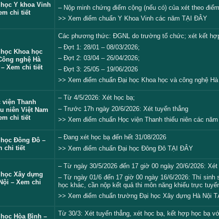
 học Y khoa Vinh
– Nộp minh chứng điểm cộng (nếu có) của xét theo điểm 
em chi tiết
>> Xem điểm chuẩn Y Khoa Vinh các năm
TẠI ĐÂY
Các phương thức: ĐGNL do trường tổ chức; xét kết hợp 
– Đợt 1: 28/01 – 08/03/2026;
 học Khoa học
– Đợt 2: 03/04 – 26/04/2026;
Công nghệ Hà
 – Xem chi tiết
– Đợt 3: 25/05 – 19/06/2026
>> Xem điểm chuẩn Đại học Khoa học và công nghệ H
– Từ 4/5/2026: Xét học bạ;
 viện Thanh
– Trước 17h ngày 20/6/2026: Xét tuyển thẳng
ếu niên Việt Nam
em chi tiết
>> Xem điểm chuẩn Học viện Thanh thiếu niên các nă
– Đang xét học bạ đến hết 31/08/2026
 học Đông Đô –
 chi tiết
>> Xem điểm chuẩn Đại học Đông Đô
TẠI ĐÂY
– Từ ngày 30/5/2026 đến 17 giờ 00 ngày 20/6/2026: Xét
 học Xây dựng
– Từ ngày 01/6 đến 17 giờ 00 ngày 16/6/2026: Thí sinh 
Nội – Xem chi
học khác, cần nộp kết quả thi môn năng khiếu trực tuyế
>> Xem điểm chuẩn trường Đại học Xây dựng Hà Nội
T
Từ 30/3: Xét tuyển thẳng, xét học bạ, kết hợp học bạ vớ
 học Hòa Bình –