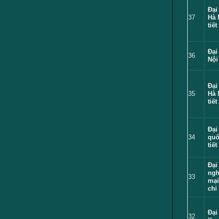
Đại
37
Hà 
tiết
Đại
36
Nội
Đại
35
Hà 
tiết
Đại
34
quố
tiết
Đại
ngh
33
mại
chi 
Đại
32