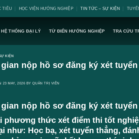
 TIÊU
HỌC VIỆN HƯỚNG NGHIỆP
TIN TỨC – SỰ KIỆN
TUYỂ
HỆ THỐNG ĐẠI LÝ
TỪ ĐIỂN HƯỚNG NGHIỆP
TRA CỨU T
SỰ KIỆN
 gian nộp hồ sơ đăng ký xét tuyển
ON
23 MAY, 2026
BY
QUẢN TRỊ VIÊN
 gian nộp hồ sơ đăng ký xét tuyển
i phương thức xét điểm thi tốt ngh
ại như: Học bạ, xét tuyển thẳng, đán