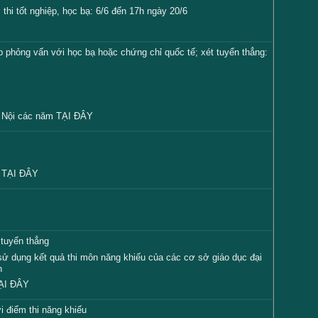
thi tốt nghiệp, học bạ: 6/6 đến 17h ngày 20/6
phỏng vấn với học bạ hoặc chứng chỉ quốc tế; xét tuyển thẳng:
à Nội các năm
TẠI ĐÂY
m
TẠI ĐÂY
 tuyển thẳng
sử dụng kết quả thi môn năng khiếu của các cơ sở giáo dục đại
n
ẠI ĐÂY
i điểm thi năng khiếu