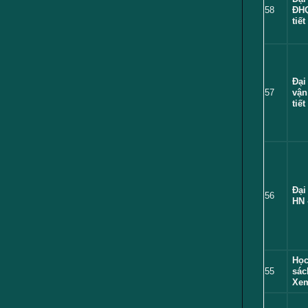
ngành
58
ĐH
tiết
Đại
57
vận
tiết
Đại
56
HN 
Học
55
sác
Xem