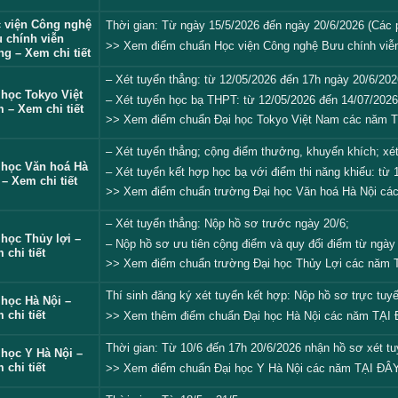
 viện Công nghệ
Thời gian: Từ ngày 15/5/2026 đến ngày 20/6/2026 (Các
 chính viễn
>> Xem điểm chuẩn Học viện Công nghệ Bưu chính viễ
ng – Xem chi tiết
– Xét tuyển thẳng: từ 12/05/2026 đến 17h ngày 20/6/20
 học Tokyo Việt
– Xét tuyển học bạ THPT: từ 12/05/2026 đến 14/07/202
 – Xem chi tiết
>> Xem điểm chuẩn Đại học Tokyo Việt Nam các năm
T
– Xét tuyển thẳng; cộng điểm thưởng, khuyến khích; xét
 học Văn hoá Hà
– Xét tuyển kết hợp học bạ với điểm thi năng khiếu: từ 
 – Xem chi tiết
>>
Xem điểm chuẩn trường Đại học Văn hoá Hà Nội cá
– Xét tuyển thẳng: Nộp hồ sơ trước ngày 20/6;
 học Thủy lợi –
– Nộp hồ sơ ưu tiên cộng điểm và quy đổi điểm từ ngày
 chi tiết
>> Xem điểm chuẩn trường Đại học Thủy Lợi các năm
Thí sinh đăng ký xét tuyển kết hợp: Nộp hồ sơ trực tu
 học Hà Nội –
 chi tiết
>> Xem thêm điểm chuẩn Đại học Hà Nội các năm
TẠI
Thời gian: Từ 10/6 đến 17h 20/6/2026 nhận hồ sơ xét t
 học Y Hà Nội –
 chi tiết
>> Xem điểm chuẩn Đại học Y Hà Nội các năm
TẠI ĐÂ