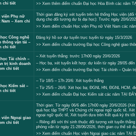
 chi tiết
>> Xem thêm điểm chuẩn Đại học Hòa Bình các năm
T
Thời gian đăng ký xét tuyển trên hệ thống Học viện (đ
 viện Phụ nữ
dụng cho đối tượng dự bị đại học): Trước ngày 20/6/202
t Nam – Xem chi
>> Xem điểm chuẩn Học viện Phụ nữ Việt Nam các n
 học Công nghệ
Đăng ký hồ sơ dự tuyển trực tuyến từ ngày 15/3/2026
o thông vận tải –
>>
Xem điểm chuẩn trường Đại học Công nghệ giao thô
 chi tiết
– Xét tuyển thẳng: trước 17h00 ngày 20/6/2026
 học Tài chính –
– Học bạ, xét tuyển kết hợp: dự kiến từ ngày 28/05 đến
n trị kinh doanh
em chi tiết
>> Xem điểm chuẩn trường Đại học Tài chính – Quản t
– Từ 18/5 – 17h 20/6: Xét tuyển thẳng
 học Kiểm sát –
– Từ 25/5 – 26/6: Xét học bạ; ĐGNL HN, ĐGNL HCM; điể
 chi tiết
>> Xem điểm chuẩn Đại học Kiểm sát các năm
TẠI ĐÂ
Thời gian: Từ ngày 06/6 đến 17h00 ngày 20/6/2026 (Xét 
quả học tập THPT và Chứng chỉ ngoại ngữ quốc tế, Xét 
ngoại ngữ quốc tế, Xét tuyển dựa trên Kết quả kỳ thi t
 viện Ngoại giao
– Riêng đối với thí sinh thuộc đối tượng xét tuyển thẳ
em chi tiết
phỏng vấn từ ngày 21-28/06/2026, thời gian cụ thể sẽ đ
>> Xem điểm chuẩn Học viện Ngoại giao các năm
TẠI 