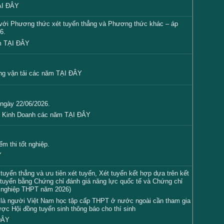
ẠI ĐÂY
ối với Phương thức xét tuyển thẳng và Phương thức khác – áp
6.
ăm
TẠI ĐÂY
ng vận tải các năm
TẠI ĐÂY
 ngày 22/06/2026.
rị Kinh Doanh các năm
TẠI ĐÂY
m thi tốt nghiệp.
Y
tuyển thẳng và ưu tiên xét tuyển, Xét tuyển kết hợp dựa trên kết
tuyển bằng Chứng chỉ đánh giá năng lực quốc tế và Chứng chỉ
ốt nghiệp THPT năm 2026)
ng là người Việt Nam học tập cấp THPT ở nước ngoài cần tham gia
ược Hội đồng tuyển sinh thông báo cho thí sinh
ĐÂY