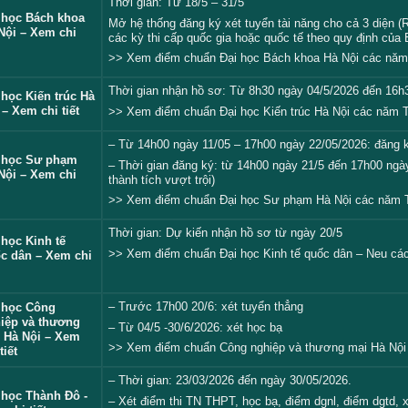
Thời gian: Từ 18/5 – 31/5
 học Bách khoa
Mở hệ thống đăng ký xét tuyển tài năng cho cả 3 diện (Ri
Nội – Xem chi
các kỳ thi cấp quốc gia hoặc quốc tế theo quy định của
>> Xem điểm chuẩn Đại học Bách khoa Hà Nội các nă
Thời gian nhận hồ sơ: Từ 8h30 ngày 04/5/2026 đến 16h
 học Kiến trúc Hà
 – Xem chi tiết
>> Xem điểm chuẩn Đại học Kiến trúc Hà Nội các năm
– Từ 14h00 ngày 11/05 – 17h00 ngày 22/05/2026: đăng k
 học Sư phạm
– Thời gian đăng ký: từ 14h00 ngày 21/5 đến 17h00 ngày 
Nội – Xem chi
thành tích vượt trội)
>> Xem điểm chuẩn Đại học Sư phạm Hà Nội các năm
Thời gian: Dự kiến nhận hồ sơ từ ngày 20/5
 học Kinh tế
>> Xem điểm chuẩn Đại học Kinh tế quốc dân – Neu c
c dân – Xem chi
– Trước 17h00 20/6: xét tuyển thẳng
 học Công
iệp và thương
– Từ 04/5 -30/6/2026: xét học bạ
 Hà Nội – Xem
>> Xem điểm chuẩn Công nghiệp và thương mại Hà Nộ
tiết
– Thời gian: 23/03/2026 đến ngày 30/05/2026.
 học Thành Đô -
– Xét điểm thi TN THPT, học bạ, điểm dgnl, điểm dgtd, 