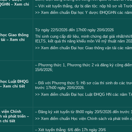
QGHN – Xem chi
– Với xét tuyển thẳng, dự bị dân tộc: nộp hồ sơ về T
>> Xem điểm chuẩn Đại học Y dược ĐHQGHN các nă
Từ ngày 22/5/2026 đến 17h00 ngày 20/6/2026
 học Giao thông
Thí sinh cung cấp dữ liệu, minh chứng đạt giải nhất/nhì/
 tải – Xem chi
IELTS, kết quả thi năng khiếu môn Vẽ mỹ thuật năm 20
>> Xem điểm chuẩn Đại học Giao thông vận tải các nă
–
Phương thức 1, Phương thức 2 và đăng ký cộng điểm:
15/6/2026;
 học Luật ĐHQG
– Đối với Phương thức 5: Hồ sơ của thí sinh do các trư
– Xem chi tiết
trước 17h00 ngày 20/6/2026.
>> Xem điểm chuẩn Đại học Luật ĐHQG HN các năm
T
 viện Chính
– Đăng ký xét tuyển từ 8h00 ngày 20/5/2026 đến trước
h và phát triển –
>> Xem điểm chuẩn Học viện Chính sách và phát triển
 chi tiết
– Xét tuyển thẳng: 6/6 đến 17h ngày 20/6