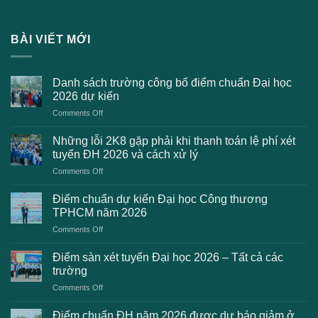
BÀI VIẾT MỚI
Danh sách trường công bố điểm chuẩn Đại học
2026 dự kiến
on
Comments Off
Danh
sách
Những lỗi 2K8 gặp phải khi thanh toán lệ phí xét
trường
tuyển ĐH 2026 và cách xử lý
công
on
Comments Off
bố
Những
điểm
lỗi
chuẩn
Điểm chuẩn dự kiến Đại học Công thương
2K8
Đại
TPHCM năm 2026
gặp
học
on
Comments Off
phải
2026
Điểm
khi
dự
chuẩn
thanh
Điểm sàn xét tuyển Đại học 2026 – Tất cả các
kiến
dự
toán
trường
kiến
lệ
on
Comments Off
Đại
phí
Điểm
học
xét
sàn
Công
Điểm chuẩn ĐH năm 2026 được dự báo giảm ở
tuyển