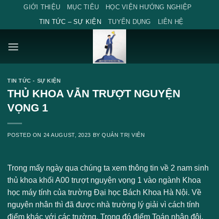
Skip
GIỚI THIỆU
MỤC TIÊU
HỌC VIỆN HƯỚNG NGHIỆP
to
TIN TỨC – SỰ KIỆN
TUYỂN DỤNG
LIÊN HỆ
content
TIN TỨC - SỰ KIỆN
THỦ KHOA VẪN TRƯỢT NGUYỆN
VỌNG 1
POSTED ON
24 AUGUST, 2023
BY
QUẢN TRỊ VIÊN
Trong mấy ngày qua chúng ta xem thông tin về 2 nam sinh
thủ khoa khối A00 trượt nguyện vọng 1 vào ngành Khoa
học máy tính của trường Đại học Bách Khoa Hà Nội. Về
nguyên nhân thì đã được nhà trường lý giải vì cách tính
điểm khác với các trường. Trong đó điểm Toán nhân đôi,