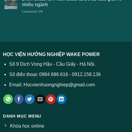
xét
thương
nhiều ngành
ĐH
tuyển
TPHCM
2026
on
Comments Off
Đại
năm
và
Điểm
học
2026
cách
chuẩn
2026
xử
ĐH
–
lý
năm
Tất
2026
cả
được
các
dự
trường
báo
HỌC VIỆN HƯỚNG NGHIỆP WAKE POWER
giảm
ở
Số 9 Dịch Vọng Hậu - Cầu Giấy - Hà Nội.
nhiều
ngành
Số điện thoại: 0984 686 616 - 0912.158.136
Email: Hocvienhuongnghiep@gmail.com
DANH MỤC MENU
Khóa học online